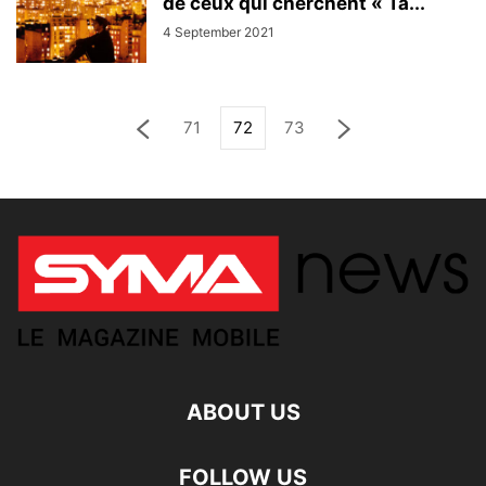
de ceux qui cherchent « Ta...
4 September 2021
71
72
73
ABOUT US
FOLLOW US