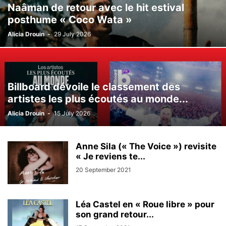
Naâman de retour avec le hit estival
posthume « Coco Wata »
Alicia Drouin
-
29 July 2026
Billboard dévoile le classement des
artistes les plus écoutés au monde...
Alicia Drouin
-
15 July 2026
Anne Sila (« The Voice ») revisite
« Je reviens te...
20 September 2021
Léa Castel en « Roue libre » pour
son grand retour...