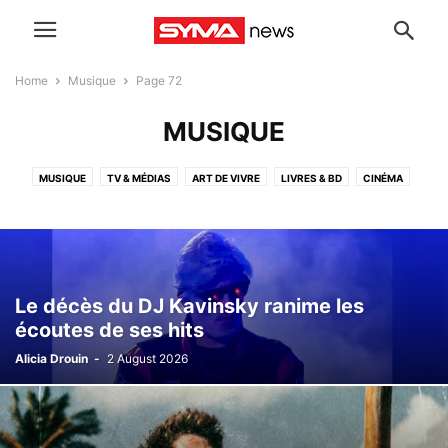
Home
Musique
Page 72
MUSIQUE
MUSIQUE
TV & MÉDIAS
ART DE VIVRE
LIVRES & BD
CINÉMA
THÉÂTRE
A LA UNE
UNIVERS GEEK
ART & EXPOS
SPORT
TECH
COMMUNIQUÉS DE PRESSE
ARCHIVES
Le décès du DJ Kavinsky ranime les
écoutes de ses hits
Alicia Drouin
-
2 August 2026