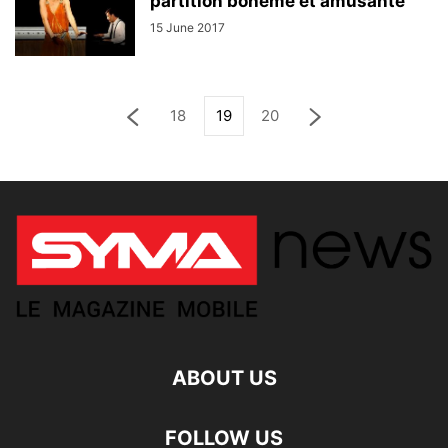
partition bohème et amusante
15 June 2017
18
19
20
ABOUT US
FOLLOW US