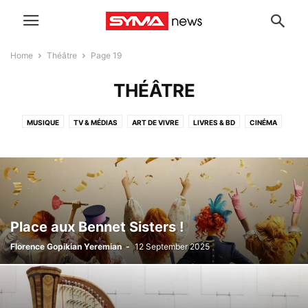
Home
Théâtre
Page 19
THÉÂTRE
MUSIQUE
TV & MÉDIAS
ART DE VIVRE
LIVRES & BD
CINÉMA
THÉÂTRE
A LA UNE
UNIVERS GEEK
ART & EXPOS
SPORT
TECH
COMMUNIQUÉS DE PRESSE
ARCHIVES
Place aux Bennet Sisters !
Florence Gopikian Yeremian
-
12 September 2025