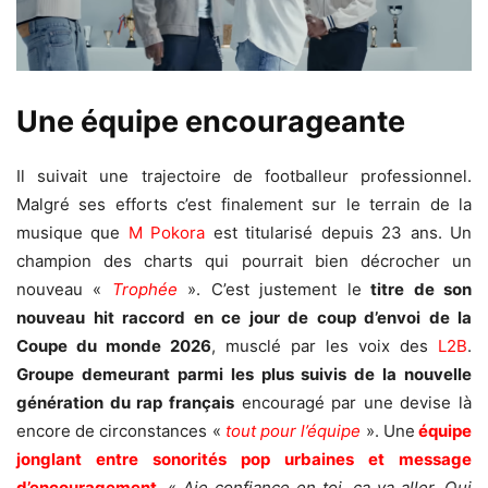
Une équipe encourageante
Il suivait une trajectoire de footballeur professionnel.
Malgré ses efforts c’est finalement sur le terrain de la
musique que
M Pokora
est titularisé depuis 23 ans. Un
champion des charts qui pourrait bien décrocher un
nouveau «
Trophée
». C’est justement le
titre de son
nouveau hit
raccord en ce jour de coup d’envoi de la
Coupe du monde 2026
, musclé par les voix des
L2B
.
Groupe demeurant parmi les plus suivis de la nouvelle
génération du rap français
encouragé par une devise là
encore de circonstances «
tout pour l’équipe
». Une
équipe
jonglant entre sonorités pop urbaines et message
d’encouragement
. «
Aie confiance en toi, ça va aller, Qui