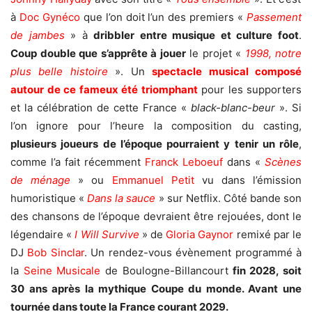
à
Doc Gynéco
que l’on doit l’un des premiers «
Passement
de jambes
» à
dribbler entre musique et culture foot
.
Coup double que s’apprête à jouer
le projet «
1998, notre
plus belle histoire
». Un
spectacle musical composé
autour de ce fameux été triomphant
pour les supporters
et la célébration de cette France «
black-blanc-beur
». Si
l’on ignore pour l’heure la composition du casting,
plusieurs
joueurs de l’époque pourraient y tenir un rôle
,
comme l’a fait récemment
Franck Leboeuf
dans «
Scènes
de ménage
» ou
Emmanuel Petit
vu dans l’émission
humoristique «
Dans la sauce
» sur Netflix. Côté bande son
des chansons de l’époque devraient être rejouées, dont le
légendaire «
I Will Survive
» de
Gloria Gaynor
remixé par le
DJ
Bob Sinclar
. Un rendez-vous évènement programmé à
la
Seine Musicale
de Boulogne-Billancourt
fin 2028, soit
30 ans après
la mythique Coupe du monde
. Avant une
tournée dans toute la France courant 2029.