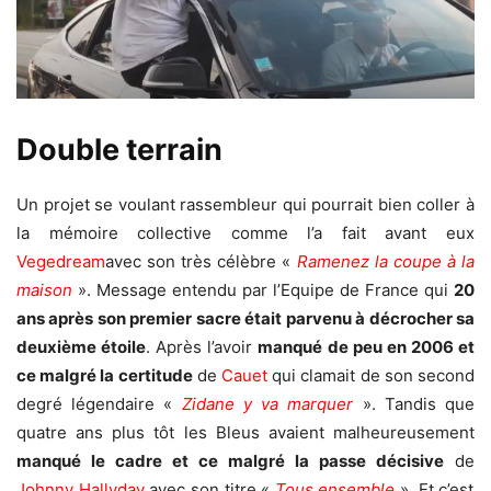
Double terrain
Un projet se voulant rassembleur qui pourrait bien coller à
la mémoire collective comme l’a fait avant eux
Vegedream
avec son très célèbre «
Ramenez la coupe à la
maison
». Message entendu par l’Equipe de France qui
20
ans après son premier sacre était parvenu à décrocher sa
deuxième étoile
. Après l’avoir
manqué de peu en 2006 et
ce malgré la certitude
de
Cauet
qui clamait de son second
degré légendaire «
Zidane y va marquer
». Tandis que
quatre ans plus tôt les Bleus avaient malheureusement
manqué le cadre et ce malgré l
a passe décisive
de
Johnny Hallyday
avec son titre «
Tous ensemble
». Et c’est