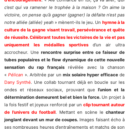
c’est qui
va ramener le trophée à la maison ?
On aime la
victoire, on pense qu’à gagner (gagner) la défaite n’est pas
notre alliée (alliée) yeah
» mènent-ils le jeu. Un
hymne à la
culture de la gagne visant travail, persévérance et quête
de réussite. Célébrant toutes les victoires de la vie et pas
uniquement les médailles sportives
d’un air ultra
accrocheur. Une
rencontre surprise entre ce faiseur de
tubes populaires et le flow dynamique de cette nouvelle
sensation du rap français
révélée avec la chanson
«
Pélican
». Arbitrée par un
mix solaire hyper efficace
de
Dany Synthé
. Une collab tournant déjà en boucle sur les
ondes et réseaux sociaux, prouvant que
l’union et la
détermination demeurent bel et bien la force.
Un projet à
la fois festif et joyeux renforcé par un
clip tournant autour
de l’univers du football
. Mettant en scène le
chanteur
jonglant devant un mur de coupes.
Images faisant écho à
ses nombreuses heures d’entraînements et matchs de son