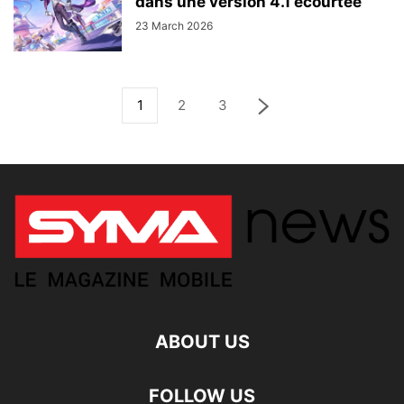
dans une version 4.1 écourtée
23 March 2026
1
2
3
ABOUT US
FOLLOW US