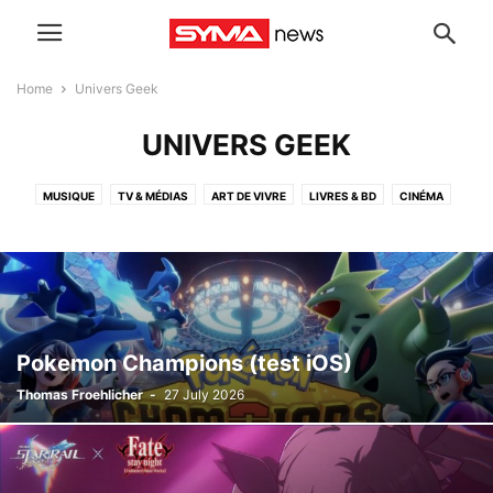
Home
Univers Geek
UNIVERS GEEK
MUSIQUE
TV & MÉDIAS
ART DE VIVRE
LIVRES & BD
CINÉMA
THÉÂTRE
A LA UNE
UNIVERS GEEK
ART & EXPOS
SPORT
TECH
COMMUNIQUÉS DE PRESSE
ARCHIVES
Pokemon Champions (test iOS)
Thomas Froehlicher
-
27 July 2026