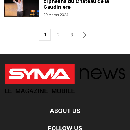
orphelins du Château de la
Gaudinière
29 March 2024
1
2
3
ABOUT US
FOLLOW US