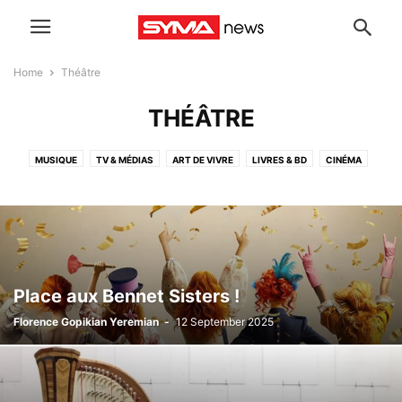
Home
Théâtre
THÉÂTRE
MUSIQUE
TV & MÉDIAS
ART DE VIVRE
LIVRES & BD
CINÉMA
THÉÂTRE
A LA UNE
UNIVERS GEEK
ART & EXPOS
SPORT
TECH
COMMUNIQUÉS DE PRESSE
ARCHIVES
Place aux Bennet Sisters !
Florence Gopikian Yeremian
-
12 September 2025