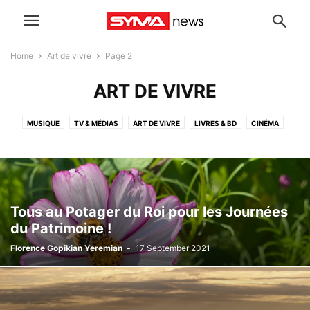
Home
Art de vivre
Page 2
ART DE VIVRE
MUSIQUE
TV & MÉDIAS
ART DE VIVRE
LIVRES & BD
CINÉMA
THÉÂTRE
A LA UNE
UNIVERS GEEK
ART & EXPOS
SPORT
TECH
COMMUNIQUÉS DE PRESSE
ARCHIVES
Tous au Potager du Roi pour les Journées
du Patrimoine !
Florence Gopikian Yeremian
-
17 September 2021