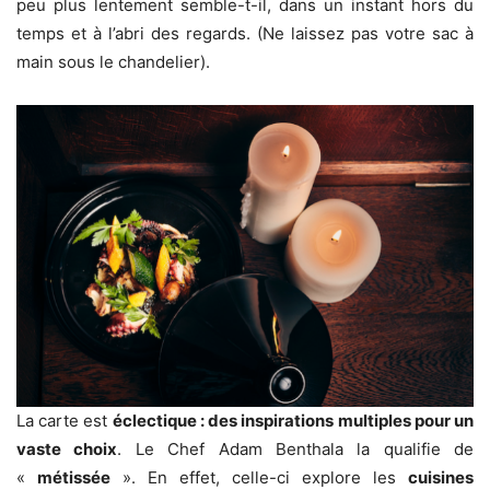
peu plus lentement semble-t-il, dans un instant hors du
temps et à l’abri des regards. (Ne laissez pas votre sac à
main sous le chandelier).
La carte est
éclectique : des inspirations multiples pour un
vaste choix
. Le Chef Adam Benthala la qualifie de
«
métissée
». En effet, celle-ci explore les
cuisines