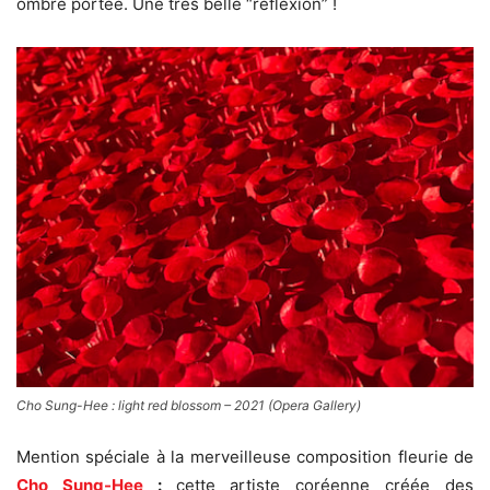
ombre portée. Une très belle “réflexion” !
Cho Sung-Hee : light red blossom – 2021 (Opera Gallery)
Mention spéciale à la merveilleuse composition fleurie de
Cho Sung-Hee
:
cette artiste coréenne créée des