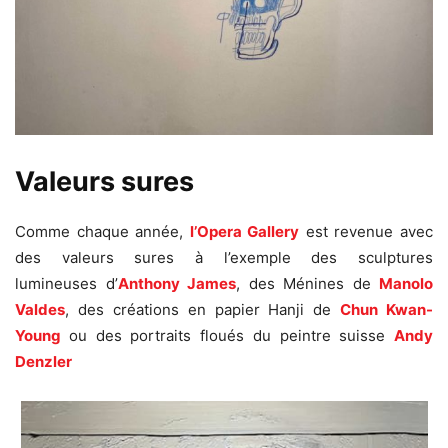
Valeurs sures
Comme chaque année,
l’Opera Gallery
est revenue avec
des valeurs sures à l’exemple des sculptures
lumineuses
d’
Anthony James
, des Ménines de
Manolo
Valdes
, des créations en papier Hanji de
Chun Kwan-
Young
ou des portraits floués du peintre suisse
Andy
Denzler