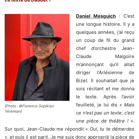
Daniel Mesguich
: C’est
une longue histoire. Il y a
quelques années, j’ai reçu
un coup de fil du grand
chef d’orchestre Jean-
Claude Malgoire
m’annonçant qu’il allait
diriger
l’Arlésienne
de
Bizet. Il souhaitait que je
sois récitant et me donna
le texte. Après l’avoir
feuilleté, je lui dis «
Mais
(Photo : ©Florence Gopikian
Yérémian)
ce n’est pas un texte, c’est
une pièce de théâtre !
».
Sur quoi, Jean-Claude me répondit «
Oui, tu te démerdes
», et puis il est parti. Je me suis donc approprié la pièce de