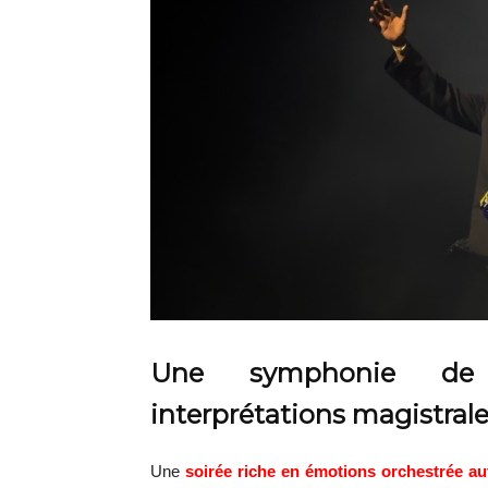
Une symphonie de 
interprétations magistral
Une
soirée riche en émotions orchestrée a