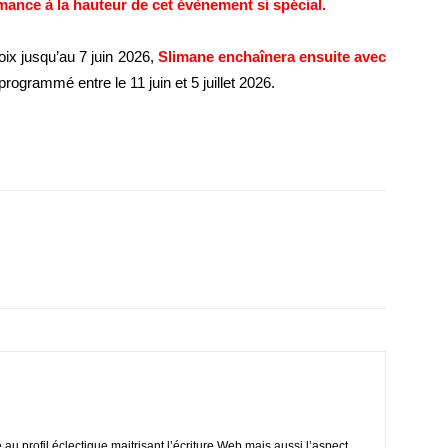
ormance à
la hauteur de cet évènement si spécial.
voix jusqu’au 7 juin 2026,
Slimane enchaînera ensuite avec
programmé entre le 11 juin et 5 juillet 2026.
e au profil éclectique maitrisant l’écriture Web mais aussi l’aspect