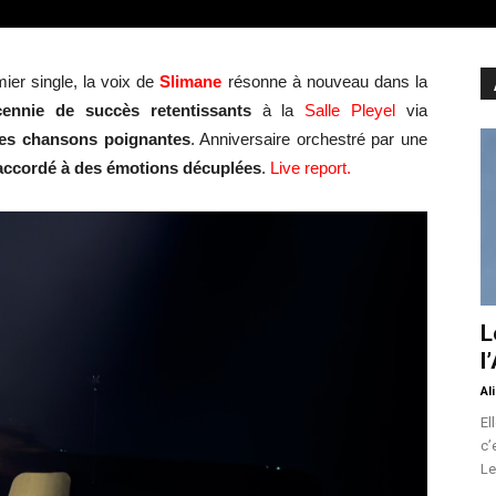
ier single, la voix de
Slimane
résonne à nouveau dans la
cennie de succès retentissants
à la
Salle Pleyel
via
ses chansons poignantes
. Anniversaire orchestré par une
 accordé à des émotions décuplées
.
Live report.
L
l
Al
El
c’
Le