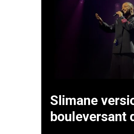
Slimane versio
bouleversant q