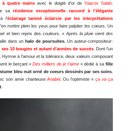
e à quatre mains
avec le doigté d’or de
Yaacov Salah
.
 de sa
résidence
exceptionnelle
raccord
à
l’élégante
à l’
éclairage tamisé é
claircie
par les interprétations
en mettre plein les yeux pour faire palpiter les coeurs. Un
el et bien repris des couleurs. «
Après la pluie vient des
salle dans un
halo de poursuites.
Un auteur-compositeur-
r
ses 10 bougies et autant d’années de succès
. Dont l’un
 Hymne à l’amour et la tolérance, deux valeurs composant
ment le berçant «
Des milliers de je t’aime
» dédié à sa
fille
ostume bleu nuit orné de coeurs dessinés par ses soins
.
vec son amie chanteuse
Anabel
. Ou l’optimiste «
ça va ça
t
.