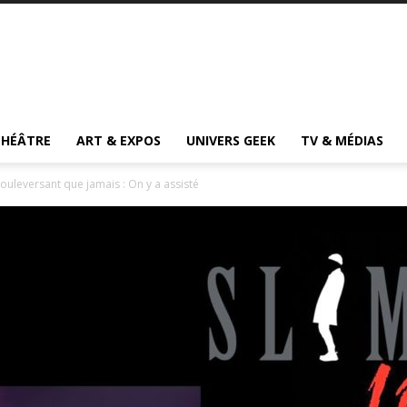
THÉÂTRE
ART & EXPOS
UNIVERS GEEK
TV & MÉDIAS
ouleversant que jamais : On y a assisté