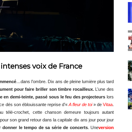
 intenses voix de France
commencé
…dans l’ombre. Dix ans de pleine lumière plus tard
trument
pour
faire briller son timbre rocailleux.
L’une des
e en demi-teinte, passé sous le feu des projecteurs
lors
 ce dés son éblouissante reprise d’«
A fleur de toi
» de
Vitaa
.
au télé-crochet, cette chanson demeure toujours autant
pour son grand retour dans la capitale dix ans jour pour jour
ur
donner le tempo de sa série de concerts
. Une
version