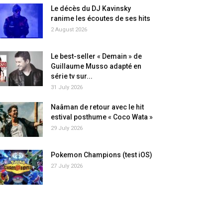
Le décès du DJ Kavinsky
ranime les écoutes de ses hits
2 August 2026
Le best-seller « Demain » de
Guillaume Musso adapté en
série tv sur...
31 July 2026
Naâman de retour avec le hit
estival posthume « Coco Wata »
29 July 2026
Pokemon Champions (test iOS)
27 July 2026