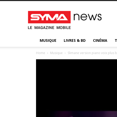
Syma
News
:
votre
magazine
d’actualité
MUSIQUE
LIVRES & BD
CINÉMA
Home
Musique
Slimane version piano voix plus b