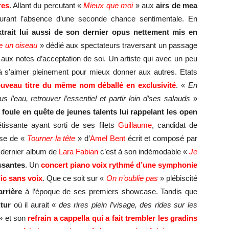
res
. Allant du percutant «
Mieux que moi
» aux
airs de mea
urant l’absence d’une seconde chance sentimentale. En
xtrait lui aussi de son dernier opus nettement mis en
 un oiseau
» dédié aux spectateurs traversant un passage
aux notes d’acceptation de soi. Un artiste qui avec un peu
à s’aimer pleinement pour mieux donner aux autres. Etats
uveau titre du même nom déballé en exclusivité
. «
En
s l’eau, retrouver l’essentiel et partir loin d’ses salauds
»
foule en quête de jeunes talents lui rappelant les open
tissante ayant sorti de ses filets
Guillaume
, candidat de
ise de «
Tourner la tête
» d’
Amel Bent
écrit et composé par
du dernier album de
Lara Fabian
c’est à son indémodable «
Je
ssantes
. Un
concert piano voix rythmé d’une symphonie
lic sans voix
. Que ce soit sur «
On n’oublie pas
» plébiscité
rrière
à l’époque de ses premiers showcase. Tandis que
tur
où il aurait «
des rires plein l’visage, des rides sur les
» et son
refrain a cappella qui a fait trembler les gradins