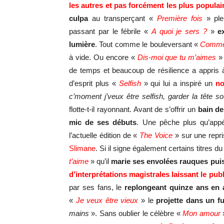
les autres et pas forcément les plus populai
culpa
au transperçant «
Première fois
» ple
passant par le fébrile «
A quoi je sers ?
»
e
lumière
. Tout comme le bouleversant «
Comme
à vide. Ou encore «
Dis-moi que tu m’aimes
» 
de temps et beaucoup de résilience a appris 
d’esprit plus «
Selfish
» qui lui a inspiré un
no
c’moment j’veux être selfish, garder la tête sou
flotte-t-il rayonnant. Avant de s’offrir un
bain de 
mic de ses débuts
. Une pêche plus qu’appé
l’actuelle édition de «
The Voice
» sur une repr
Slimane
. Si il signe également certains titres 
t’aime
» qu’il
marie s
es envolées rauques pui
d’interprétations magistrales
laissant le pub
par ses fans, le
replongeant quinze ans en a
«
Je veux être vieux
» le
projette dans un fu
mains
». Sans oublier le célèbre «
Mon amour