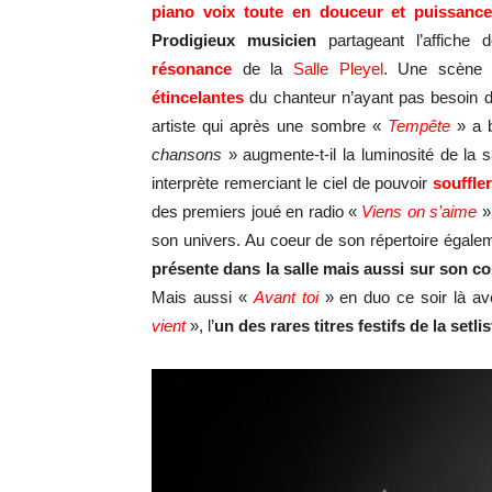
piano voix toute en douceur et puissanc
Prodigieux musicien
partageant l’affiche
résonance
de la
Salle Pleyel
. Une scène 
étincelantes
du chanteur n’ayant pas besoin d’
artiste qui après une sombre «
Tempête
» a b
chansons
» augmente-t-il la luminosité de la 
interprète remerciant le ciel de pouvoir
souffle
des premiers joué en radio «
Viens on s’aime
».
son univers. Au coeur de son répertoire égale
présente dans la salle mais aussi sur son c
Mais aussi «
Avant toi
» en duo ce soir là a
vient
», l’
un des rares titres festifs de la setlis