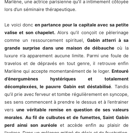
Marlène, une actrice parisienne qu’il a intimement côtoyée
lors d’un séminaire thérapeutique.
Le voici donc
en partance pour la capitale avec sa petite
valise et son chapelet.
Alors qu’il conçoit ce pèlerinage
comme un ressourcement spirituel,
Gabin atterri à sa
grande surprise dans une maison de débauche
où la
luxure n’a apparement aucune limite. Parmi une foule de
travelos et de dépravés en tout genre, il retrouve enfin
Marlène qui accepte momentanément de le loger.
Entouré
d’énergumènes hystériques et totalement
décomplexées, le pauvre Gabin est déstabilisé
. Tandis
qu’il prie avec ferveur et tombe régulièrement en syncope,
ses sens commencent à prendre le dessus et à l’entrainer
vers
une véritable remise en question de ses valeurs
morales
.
Au fil de culbutes et de fumettes, Saint Gabin
perd ainsi son auréole
et accède enfin au plaisir de
l’extase. Dans un mélange mitigé de désir et de frustration,