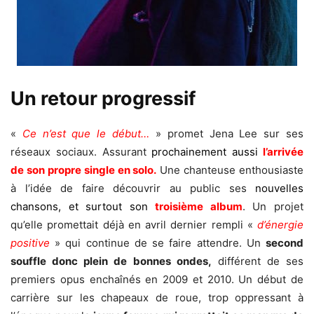
Un retour progressif
«
Ce n’est que le début…
» promet Jena Lee sur ses
réseaux sociaux. Assurant
prochainement aussi
l’arrivée
de son propre single en solo.
Une chanteuse enthousiaste
à l’idée de faire découvrir au public ses
nouvelles
chansons, et surtout
son
troisième album
. Un projet
qu’elle promettait déjà en avril dernier rempli «
d’énergie
positive
» qui continue de se faire attendre. Un
second
souffle donc plein de bonnes ondes,
différent de ses
premiers opus enchaînés en 2009 et 2010. Un début de
carrière sur les chapeaux de roue, trop oppressant à