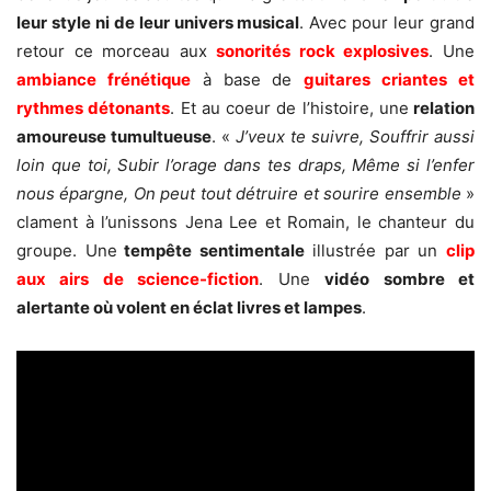
leur style ni de leur univers musical
. Avec pour leur grand
retour ce morceau aux
sonorités rock explosives
. Une
ambiance frénétique
à base de
guitares criantes et
rythmes détonants
. Et au coeur de l’histoire, une
relation
amoureuse tumultueuse
. «
J’veux te suivre, Souffrir aussi
loin que toi, Subir l’orage dans tes draps, Même si l’enfer
nous épargne, On peut tout détruire et sourire ensemble
»
clament à l’unissons Jena Lee et Romain, le chanteur du
groupe. Une
tempête sentimentale
illustrée par un
clip
aux airs de science-fiction
. Une
vidéo sombre et
alertante où volent en éclat livres et lampes
.