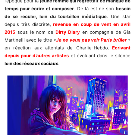
l’époque pour la
jeune femme qui regrettait ce manque de
temps pour écrire et composer
. De là est né son
besoin
de se reculer, loin du tourbillon médiatique
. Une star
depuis très discrète,
revenue en coup de vent en avril
2015
sous le nom de
Dirty Diary
en compagnie de Gia
Martinelli avec le titre «
Je ne veux pas voir Paris brûler
»
en réaction aux attentats de Charlie-Hebdo.
Ecrivant
depuis pour d’autres artistes
et évoluant dans le silence
loin des réseaux sociaux
.