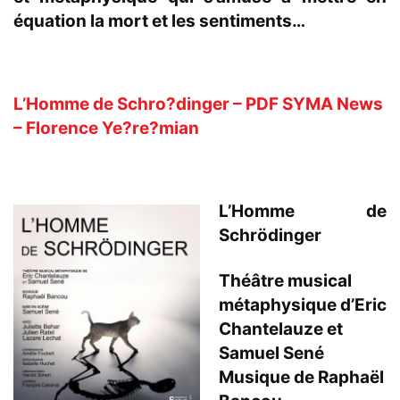
équation la mort et les sentiments…
.
L’Homme de Schro?dinger – PDF SYMA News
– Florence Ye?re?mian
.
L’Homme de
Schrödinger
Théâtre musical
métaphysique d’Eric
Chantelauze et
Samuel Sené
Musique de Raphaël