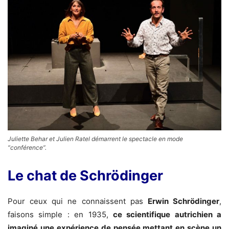
Juliette Behar et Julien Ratel démarrent le spectacle en mode
“conférence”.
Le chat de Schrödinger
Pour ceux qui ne connaissent pas
Erwin Schrödinger
,
faisons simple : en 1935,
ce scientifique autrichien a
imaginé une expérience de pensée mettant en scène un