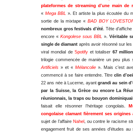
plateformes de streaming d’une main de 
«
Mega BBL
». Et artiste la plus écoutée du
sortie de la mixtape «
BAD BOY LOVESTO
nombreux gros festivals d’été
. Tête d’affich
encore «
Kongolese sous BBL
».
Véritable s
single de diamant
après avoir résonné sur les 
viral mondial de
Spotify
et totaliser
67 millio
trilogie commencée de manière un peu plus 
Artificiels
» et «
Mélancolie
». Mais c’est a
commencé à se faire entendre. Titre
clin d’o
22 ans née à Lucerne, ayant
grandi au sein d
par la Suisse, la Grèce ou encore La Réuni
réunionnais,
la traps ou bo
u
yon dominiqua
faisait elle résonner l’héritage congolais.
M
congolaise clamant fièrement ses origines a
sujet de l’affaire
Nahel
, ou contre le racisme 
engagement fruit de ses années d’études au 