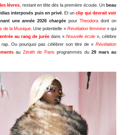
les lèvres
, restant en tête dés la première écoute. Un
beau
dias interposés puis en privé
. Et un
clip qui devrait voir
nant une année 2026 chargée
pour
Theodora
dont on
es de la Musique
. Une potentielle «
Révélation féminine
» qui
entrée au rang de jurée
dans «
Nouvelle école
», célèbre
 rap. Ou pourquoi pas célébrer son titre de «
Révélation
ements
au
Zénith de Paris
programmés du
29 mars au