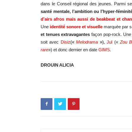
dans le Conseil régional des jeunes. Parmi s
santé mentale, l’ambition ou l’hyper-féminit
d’airs afros mais aussi de beakbeat et cha
Une
identité sonore et visuelle
marquée par 
et tenues extravagantes
façon pop-rock. Un
soit avec
Disiz
(«
Melodrama
»)
,
Jul
(«
Zou 
rare
») et donc dernier en date
GIMS
.
DROUIN ALICIA