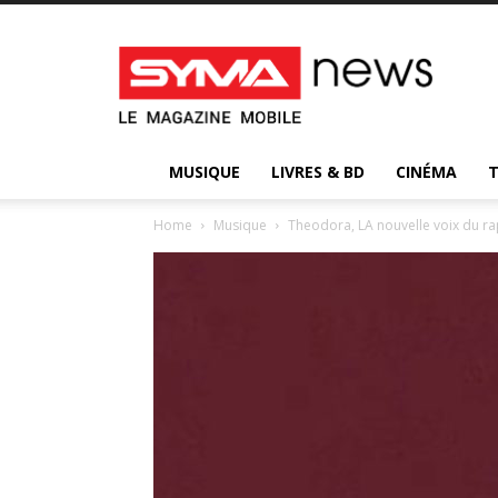
Syma
News
:
votre
magazine
d’actualité
MUSIQUE
LIVRES & BD
CINÉMA
Home
Musique
Theodora, LA nouvelle voix du ra