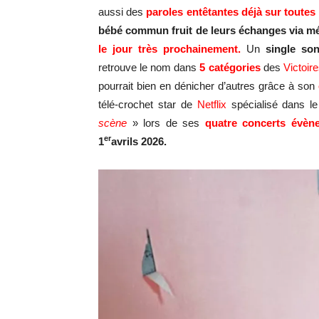
aussi des
paroles entêtantes déjà sur toutes 
bébé commun fruit de leurs échanges via mé
le jour très prochainement.
Un
single son
retrouve le nom dans
5 catégories
des
Victoir
pourrait bien en dénicher d’autres grâce à son
télé-crochet star de
Netflix
spécialisé dans le
scène
» lors de ses
quatre concerts évèn
er
1
avrils 2026.