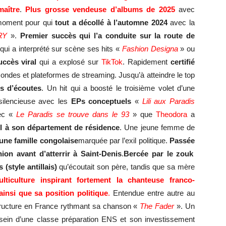
maître
.
Plus grosse vendeuse d’albums de 2025
avec
 moment pour qui
tout a décollé à l’automne 2024
avec la
RY
».
Premier succès qui l’a conduite sur la route de
e qui a interprété sur scène ses hits «
Fashion Designa
» ou
uccès viral
qui a explosé sur
TikTok
. Rapidement
certifié
ondes et plateformes de streaming. Jusqu’à atteindre le top
ns d’écoutes
. Un hit qui a boosté le troisième volet d’une
silencieuse avec les
EPs conceptuels
«
Lili aux Paradis
vec «
Le Paradis se trouve dans le 93
» que
Theodora
a
eil à son département de résidence
. Une jeune femme de
’une famille congolaise
marquée par l’exil politique.
Passée
on avant d’atterrir à Saint-Denis
.
Bercée par le zouk
is
(style antillais)
qu’écoutait son père, tandis que sa mère
ulticulture
inspirant fortement la chanteuse franco-
insi que sa position politique
.
Entendue entre autre au
structure en France rythmant sa chanson «
The Fader
». Un
sein d’une classe préparation ENS et son investissement