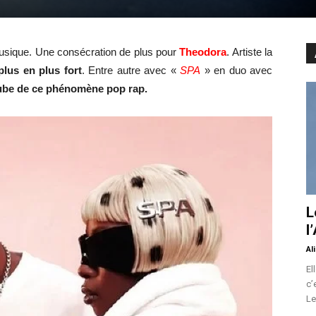
 Musique. Une consécration de plus pour
Theodora
. Artiste la
plus en plus fort
. Entre autre avec «
SPA
» en duo avec
ube de ce phénomène pop rap.
L
l
Al
El
c’
Le