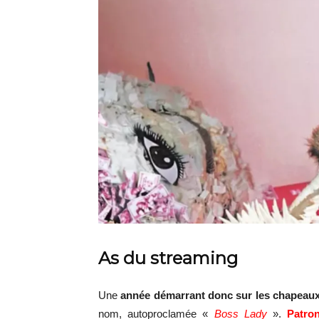
As du streaming
Une
année démarrant donc sur les chapeau
nom, autoproclamée «
Boss Lady
».
P
atro