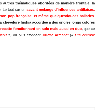
es
autres thématiques abordées de manière frontale, la
é
. Le tout sur un
savant mélange
d’influences antillaises,
nson pop française,
et même
quelques
douces ballades.
sa
chevelure fushia accordée à des ongles longs colorés
e
recette fonctionnant en solo mais aussi en duo
, que ce
Bisou
») ou plus étonnant
Juliette Armanet
(«
Les oiseaux