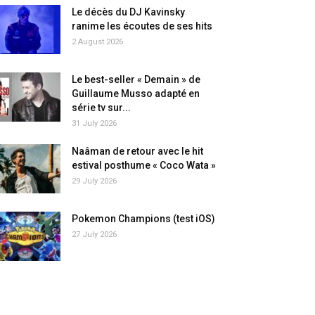
Le décès du DJ Kavinsky
ranime les écoutes de ses hits
2 August 2026
Le best-seller « Demain » de
Guillaume Musso adapté en
série tv sur...
31 July 2026
Naâman de retour avec le hit
estival posthume « Coco Wata »
29 July 2026
Pokemon Champions (test iOS)
27 July 2026