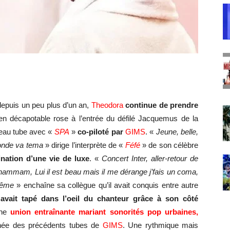
 depuis un peu plus d’un an,
Theodora
continue de prendre
é en décapotable rose à l’entrée du défilé Jacquemus de la
veau tube avec «
SPA
»
co-piloté par
GIMS
. «
Jeune, belle,
monde va tema
» dirige l’interprète de «
Féfé
» de son célèbre
ination d’une vie de luxe
. «
Concert Inter, aller-retour de
hammam, Lui il est beau mais il me dérange j’fais un coma,
même
» enchaîne sa collègue qu’il avait conquis entre autre
i
avait tapé dans l’oeil du chanteur grâce à son côté
Une
union entraînante mariant
sonorités pop
urbaines
,
gnée des précédents tubes de
GIMS
. Une rythmique mais