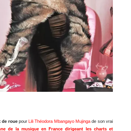
x de roue
pour
Lili Théodora Mbangayo Mujinga
de son vrai
nne de la musique en France dirigeant les charts et