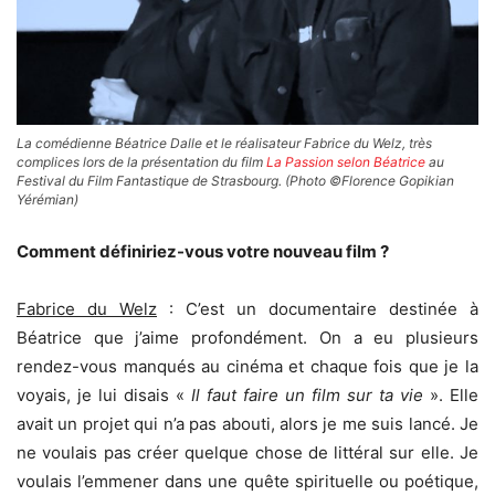
La comédienne Béatrice Dalle et le réalisateur Fabrice du Welz, très
complices lors de la présentation du film
La Passion selon Béatrice
au
Festival du Film Fantastique de Strasbourg. (Photo ©Florence Gopikian
Yérémian)
Comment définiriez-vous votre nouveau film ?
Fabrice du Welz
: C’est un documentaire destinée à
Béatrice que j’aime profondément. On a eu plusieurs
rendez-vous manqués au cinéma et chaque fois que je la
voyais, je lui disais «
Il faut faire un film sur ta vie
». Elle
avait un projet qui n’a pas abouti, alors je me suis lancé. Je
ne voulais pas créer quelque chose de littéral sur elle. Je
voulais l’emmener dans une quête spirituelle ou poétique,