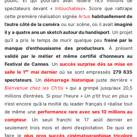
public. Et qui pourtant avait fédéré 19,5 millions de
spectateurs devant «
Intouchables
». Score que rattrape
cette première réalisation signée
Artus
habituellement de
l’autre côté de la caméra
ou sur scène, où il avait
imaginé
il y a quatre ans un sketch autour du handisport
. Un projet
qu’il a pris le temps de murir quelque peu
freiné par le
manque d’enthousiasme des producteurs
. À présent
validé par le métier
et même certifié d’honneurs au
Festival de Cannes
. Un
succès surprise dés sa mise en
er
salle le 1
mai dernier
où se sont empressés
279 635
spectateurs
. Un
démarrage
historique
juste derrière «
Bienvenue chez les Ch’tis
» qui a grimpé jusqu’aux 20,5
millions d’entrées. Si pour l’heure «
Un p’tit truc en plus
»
n’est encore qu’à la moitié du leader français il réalise tout
de même une
performance rare avec ses 10 millions au
compteur
. Un seuil franchi le 17 août dernier en
seulement trois mois et demi d’exploitation. De quoi en
faire le
plus gros succès
cinématographique
tricolore