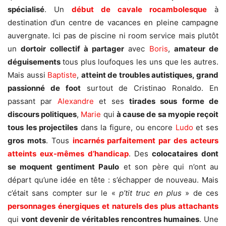
spécialisé
. Un
début de cavale rocambolesque
à
destination d’un centre de vacances en pleine campagne
auvergnate. Ici pas de piscine ni room service mais plutôt
un
dortoir collectif à partager
avec
Boris
,
amateur de
déguisements
tous plus loufoques les uns que les autres.
Mais aussi
Baptiste
,
atteint de troubles autistiques, grand
passionné de foot
surtout de Cristinao Ronaldo. En
passant par
Alexandre
et ses
tirades sous forme de
discours politiques
,
Marie
qui
à cause de sa myopie reçoit
tous les projectiles
dans la figure, ou encore
Ludo
et ses
gros mots
. Tous
incarnés parfaitement par des acteurs
atteints eux-mêmes d’handicap
. Des
colocataires
dont
se moquent gentiment
Paulo
et son père qui n’ont au
départ qu’une idée en tête : s’échapper de nouveau. Mais
c’était sans compter sur le «
p’tit truc en plus
» de ces
personnages énergiques et naturels
des plus attachants
qui
vont devenir de véritables rencontres humaines
. Une