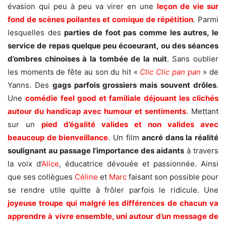
évasion qui peu à peu va virer en une
leçon de vie
sur
fond d
e
scènes
poilantes
et comique de répétition
. Parmi
lesquelles des
partie
s
de foot pas comme les autres, le
service de repas quelque peu é
coeurant,
ou
des séances
d’ombres chinoises à la tombée de la nuit
. Sans oublier
les moments de fête au son du hit «
Clic Clic pan pan
» de
Yanns. Des
gags parfois grossiers mais
souvent
drôles
.
Une
comédie feel good et familiale
déjouant les clichés
autour du handicap
avec humour et sentiments
. Mettant
sur un
pied d’égalité valides et non valides avec
beaucoup de bienveillance
. Un film
ancré dans la réalité
soulignant au passage l’importance des aidants
à travers
la voix d’
Alice
, éducatrice dévouée et passionnée. Ainsi
que ses collègues
Céline
et
Marc
faisant son possible pour
se rendre utile quitte à frôler parfois le ridicule. Une
joyeuse troupe
qui malgré les différences de chacun va
apprendre à vivre ensemble,
uni autour d’un message de