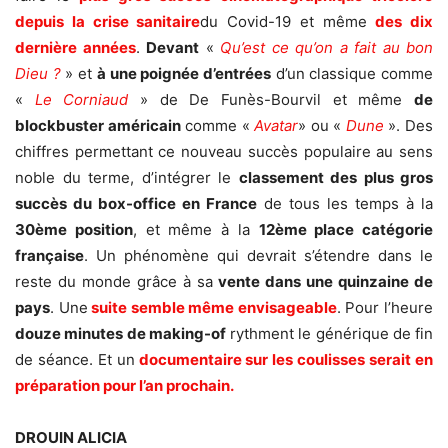
depuis la crise sanitaire
du Covid-19 et même
des dix
dernière années
.
Devant
«
Qu’est ce qu’on a fait au bon
Dieu ?
» et
à
une poignée d’entrées
d’un classique comme
«
Le Corniaud
» de De Funès-Bourvil et même
de
blockbuster américain
comme «
Avatar
» ou «
Dune
». Des
chiffres permettant ce nouveau succès populaire au sens
noble du terme, d’intégrer le
classement des plus gros
succès du box-office en France
de tous les temps à la
30ème position
, et même à la
12ème place
catégorie
française
. Un phénomène qui devrait s’étendre dans le
reste du monde grâce à sa
vente dans une quinzaine de
pays
. Une
suite semble même envisageable
. Pour l’heure
douze minutes de making-of
rythment le générique de fin
de séance. Et un
documentaire sur les coulisses serait en
préparation pour l’an prochain.
DROUIN ALICIA