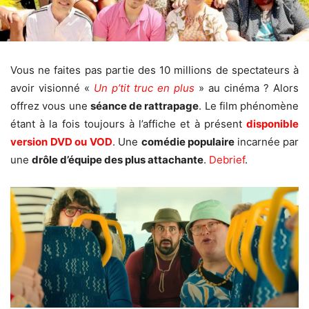
Vous ne faites pas partie des 10 millions de spectateurs à
avoir visionné «
Un p’tit truc en plus
» au cinéma ? Alors
offrez vous une
séance de rattrapage
. Le film phénomène
étant à la fois toujours à l’affiche et à présent
disponible
version DVD ou VOD
. Une
comédie
populaire
incarnée par
une
drôle d’équipe des plus attachante
.
Debrief
.