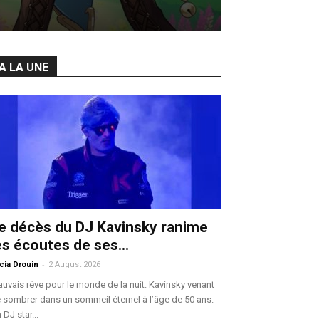
A LA UNE
e décès du DJ Kavinsky ranime
es écoutes de ses...
-
icia Drouin
2 August 2026
uvais rêve pour le monde de la nuit. Kavinsky venant
 sombrer dans un sommeil éternel à l’âge de 50 ans.
 DJ star...