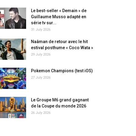
Le best-seller « Demain » de
Guillaume Musso adapté en
série tv sur...
31 July 2026
Naâman de retour avec le hit
estival posthume « Coco Wata »
29 July 2026
Pokemon Champions (test iOS)
27 July 2026
Le Groupe M6 grand gagnant
de la Coupe du monde 2026
26 July 2026