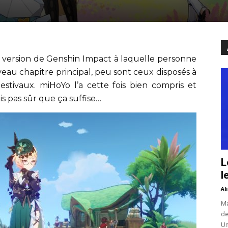
a version de Genshin Impact à laquelle personne
uveau chapitre principal, peu sont ceux disposés à
estivaux. miHoYo l’a cette fois bien compris et
is pas sûr que ça suffise…
L
l
Al
Ma
de
Un