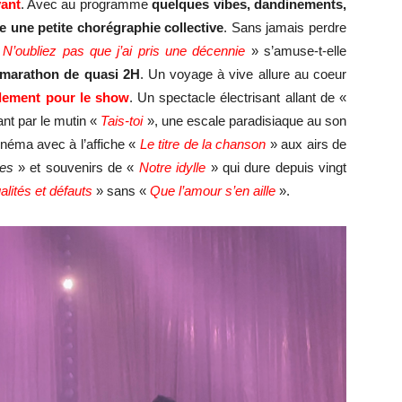
ant
. Avec au programme
quelques vibes, dandinements,
une petite chorégraphie collective
. Sans jamais perdre
«
N’oubliez pas que j’ai pris une décennie
» s’amuse-t-elle
marathon de quasi 2H
. Un voyage à vive allure au coeur
ialement pour le show
. Un spectacle électrisant allant de «
nt par le mutin «
Tais-toi
», une escale paradisiaque au son
néma avec à l’affiche «
Le titre de la chanson
» aux airs de
es
» et souvenirs de «
Notre idylle
» qui dure depuis vingt
lités et défauts
» sans «
Que l’amour s’en aille
».