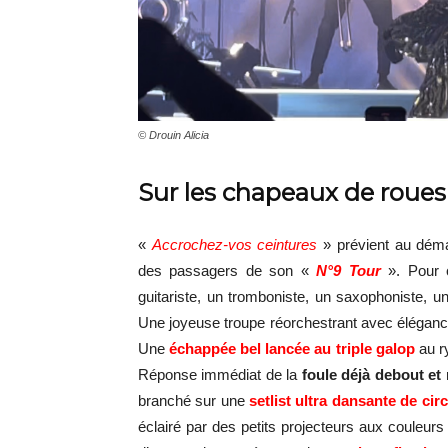
© Drouin Alicia
Sur les chapeaux de roues
«
Accrochez-vos ceintures
» prévient au démar
des passagers de son «
N°9 Tour
». Pour c
guitariste, un tromboniste, un saxophoniste, un
Une joyeuse troupe réorchestrant avec éléganc
Une
échappée bel lancée au triple galop
au r
Réponse immédiat de la
foule déjà debout et
branché sur une
setlist ultra dansante de ci
éclairé par des petits projecteurs aux couleu