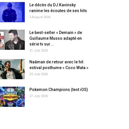
Le décès du DJ Kavinsky
ranime les écoutes de ses hits
2 August 2026
Le best-seller « Demain » de
Guillaume Musso adapté en
série tv sur...
31 July 2026
Naâman de retour avec le hit
estival posthume « Coco Wata »
29 July 2026
Pokemon Champions (test iOS)
27 July 2026