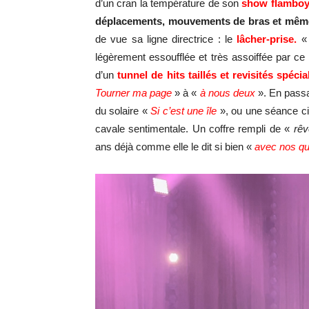
d’un cran la température de son
show flamboy
déplacements, mouvements de bras et même 
de vue sa ligne directrice : le
lâcher-prise.
légèrement essoufflée et très assoiffée par ce
d’un
tunnel de hits taillés et revisités spéc
Tourner ma page
» à «
à nous deux
». En passa
du solaire «
Si c’est une île
», ou une séance ci
cavale sentimentale. Un coffre rempli de «
rêv
ans déjà comme elle le dit si bien «
avec nos qua