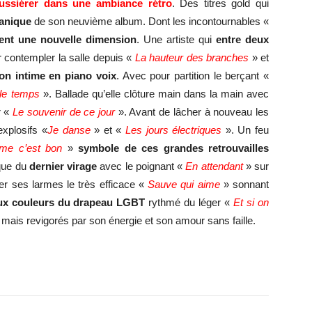
ussiérer dans une ambiance rétro
. Des titres gold qui
ganique
de son neuvième album. Dont les incontournables «
ent une nouvelle dimension
. Une artiste qui
entre deux
 contempler la salle depuis «
La hauteur des branches
» et
on intime en piano voix
. Avec pour partition le berçant «
le temps
». Ballade qu’elle clôture main dans la main avec
r «
Le souvenir de ce jour
». Avant de lâcher à nouveau les
explosifs «
Je danse
» et «
Les jours électriques
». Un feu
e c’est bon
»
symbole de ces grandes retrouvailles
ique du
dernier virage
avec le poignant «
En attendant
» sur
her ses larmes le très efficace «
Sauve qui aime
» sonnant
aux couleurs du drapeau LGBT
rythmé du léger «
Et si on
 mais revigorés par son énergie et son amour sans faille.