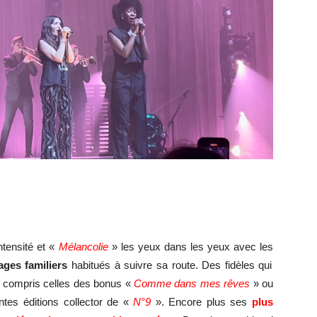
ntensité et «
Mélancolie
» les yeux dans les yeux avec les
ges familiers
habitués à suivre sa route. Des fidèles qui
y compris celles des bonus «
Comme dans mes rêves
» ou
entes éditions collector de «
N°9
». Encore plus ses
plus