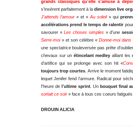
grands classiques qu’elle s’amuse à dépo
s’insèrent parfaitement à la
dimension live or
J’attends l’amour
» et «
Au soleil
» qui
prenn
accélérations prend le temps de ralentir
pour
savourer «
Les choses simples
» d’une
sessi
Serre-moi
» et son célèbre «
Donne-moi dans 
une spectatrice bouleversée pas prête d’oublie
chevaux sur un
étincelant medley
alliant les 
d’artifice qui se prolonge avec son hit «
Comm
toujours trop courtes
. Arrive le moment fatid
lequel Jenifer fend l’armure. Radical pour séc
l’heure de
l’ultime sprint
. Un
bouquet final 
sortait ce soir
» face à tous ces coeurs fatigués
DROUIN ALICIA