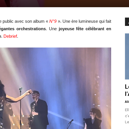
le public avec son album «
N°9
». Une ère lumineuse qui fait
égantes orchestrations
. Une
joyeuse fête
célébrant en
e
.
Debrief
.
L
l
Al
El
c’
Le