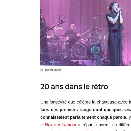
© Drouin Alicia
20 ans dans le rétro
Une longévité que célèbre la chanteuse avec i
fans des premiers rangs dont quelques visa
connaissaient parfaitement chaque parole
, 
«
Nuit sur l’amour
» répartis parmi les différ