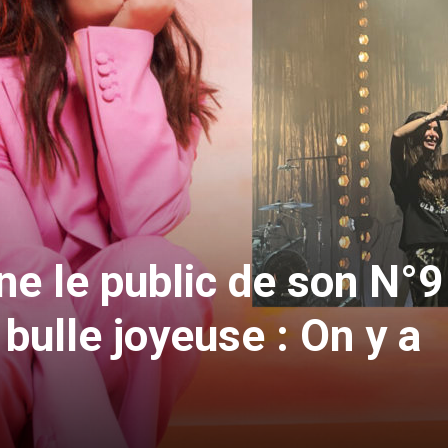
e le public de son N°9
bulle joyeuse : On y a