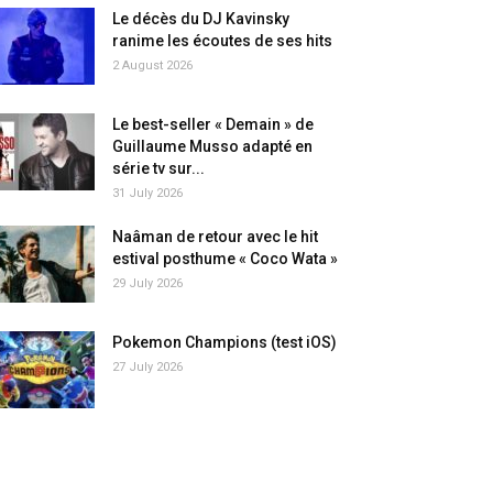
Le décès du DJ Kavinsky
ranime les écoutes de ses hits
2 August 2026
Le best-seller « Demain » de
Guillaume Musso adapté en
série tv sur...
31 July 2026
Naâman de retour avec le hit
estival posthume « Coco Wata »
29 July 2026
Pokemon Champions (test iOS)
27 July 2026