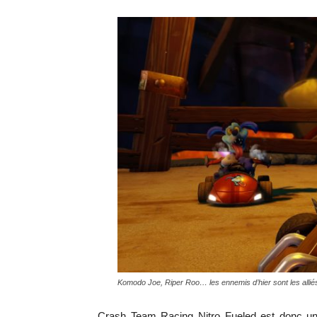
Komodo Joe, Riper Roo… les ennemis d’hier sont les alliés
Crash Team Racing Nitro Fueled est donc u