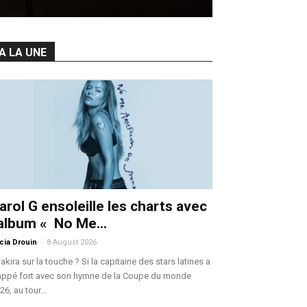
A LA UNE
arol G ensoleille les charts avec
’album « No Me...
-
icia Drouin
8 August 2026
akira sur la touche ? Si la capitaine des stars latines a
appé fort avec son hymne de la Coupe du monde
26, au tour...