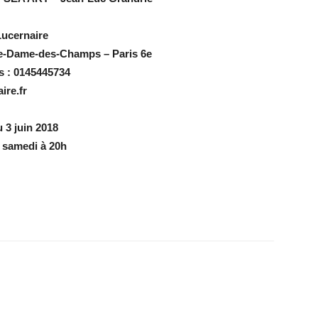
Lucernaire
re-Dame-des-Champs – Paris 6e
s : 0145445734
ire.fr
 3 juin 2018
 samedi à 20h