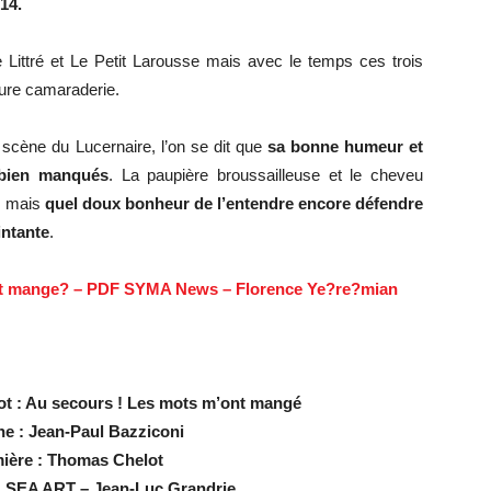
14.
e Littré et Le Petit Larousse mais avec le temps ces trois
pure camaraderie.
 scène du Lucernaire, l’on se dit que
s
a bonne humeur et
 bien manqués
. La paupière broussailleuse et le cheveu
l, mais
quel doux bonheur de l’entendre encore défendre
intante
.
ont mange? – PDF SYMA News – Florence Ye?re?mian
ot : Au secours ! Les mots m’ont mangé
ne : Jean-Paul Bazziconi
mière : Thomas Chelot
: SEA ART – Jean-Luc Grandrie