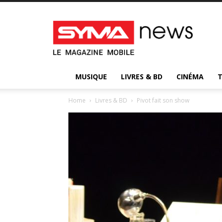
Syma
News
:
votre
magazine
d’actualité
MUSIQUE
LIVRES & BD
CINÉMA
Home
Livres & BD
Pivot fait son show