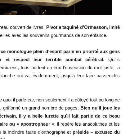
reau couvert de livres,
Pivot a taquiné d’Ormesson, imité
eilles avec les souvenirs gourmands de son enfance.
,
ce monologue plein d’esprit parle en priorité aux gens
 et respect leur terrible combat cérébral.
Qu’ils
démiciens, tous portent en eux l’obsession du mot juste, la
lanche qui va, évidemment, jusqu’à leur faire passer des
e quoi il parle car, non seulement il a côtoyé tout au long de
ême, griffonné un grand nombre de pages.
Bien qu’il joue les
ivain, il y a belle lurette qu’il fait partie de ce beau
téraire ou « apostropheur »
, il repère les anacoluthes et les
 la moindre faute d’orthographe et
préside
– excusez du