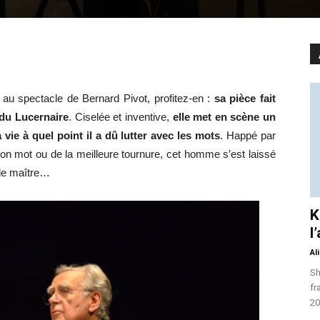
 au spectacle de Bernard Pivot, profitez-en :
sa pièce fait
 du Lucernaire
. Ciselée et inventive,
elle met en scène un
 vie à quel point il a dû lutter avec les mots
. Happé par
bon mot ou de la meilleure tournure, cet homme s’est laissé
 le maître…
K
l
Al
Sh
fr
20