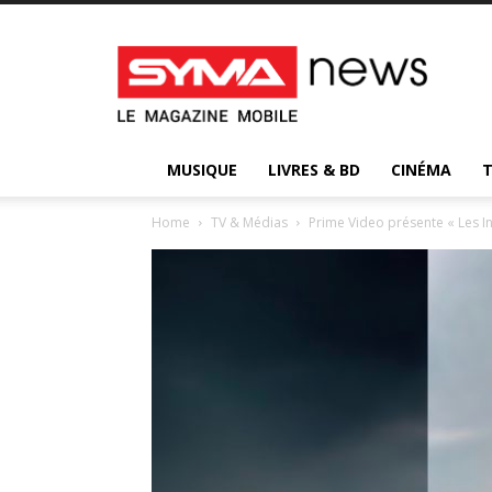
Syma
News
:
votre
magazine
d’actualité
MUSIQUE
LIVRES & BD
CINÉMA
Home
TV & Médias
Prime Video présente « Les In