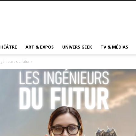
THÉÂTRE
ART & EXPOS
UNIVERS GEEK
TV & MÉDIAS
génieurs du futur »