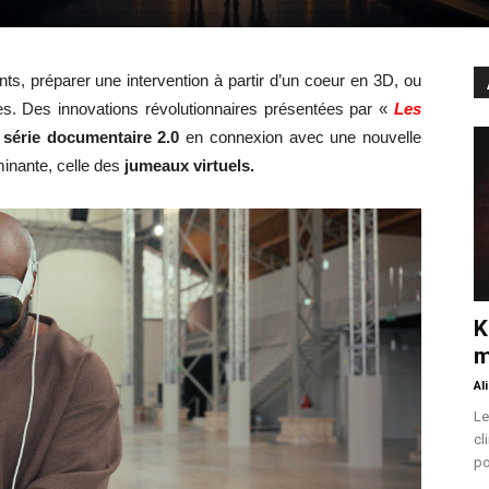
s, préparer une intervention à partir d’un coeur en 3D, ou
es. Des innovations révolutionnaires présentées par «
Les
e
série documentaire 2.0
en connexion avec une nouvelle
minante, celle des
jumeaux virtuels.
K
m
Al
Le
cl
po