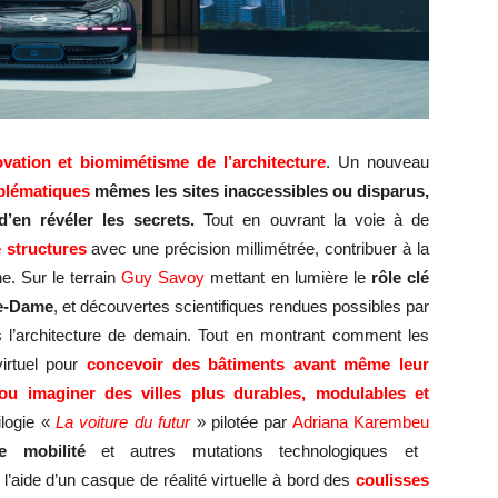
ovation et biomimétisme
de l’architecture
. Un nouveau
mblématiques
mêmes les sites
inaccessibles
ou disparus,
’en révéler les secrets.
Tout en ouvrant la voie à de
e
structures
avec une précision millimétrée, contribuer à la
e. Sur le terrain
Guy Savoy
mettant en lumière le
rôle
clé
re-Dame
, et découvertes scientifiques rendues possibles par
s l’architecture de demain. Tout en montrant comment les
virtuel pour
concevoir des bâtiments avant même leur
 ou imaginer des villes plus durables, modulables et
rilogie «
La voiture du futur
» pilotée par
Adriana Karembeu
ie mobilité
et autres mutations technologiques et
’aide d’un casque de réalité virtuelle à bord des
coulisses