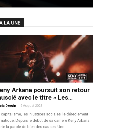
A LA UNE
eny Arkana poursuit son retour
usclé avec le titre « Les...
-
icia Drouin
9 August 2026
 capitalisme, les injustices sociales, le dérèglement
imatique. Depuis le début de sa carrière Keny Arkana
rte la parole de bien des causes. Une...