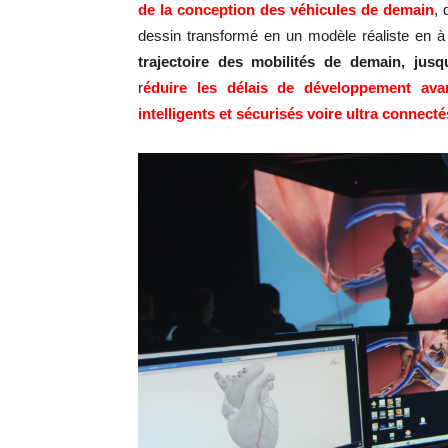
de la conception des véhicules de demain
, 
dessin transformé en un modèle réaliste en 
trajectoire des mobilités de demain,
jus
q
r
éduire les délais de développement ava
intelligents et sécurisés
voire ultra connect