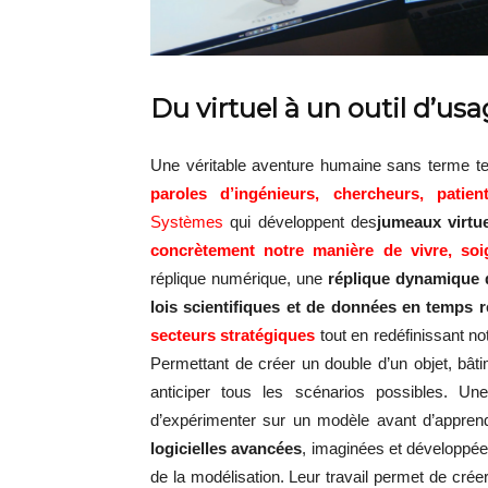
Du virtuel à un outil d’usa
Une véritable aventure humaine sans terme t
paroles d’
ingénieurs, chercheurs, patien
Systèmes
qui développent des
jumeaux virtu
concrètement notre manière de vivre, soig
réplique numérique, une
réplique
dynamique d
lois scientifiques et de données en temps r
secteurs stratégiques
tout en redéfinissant n
Permettant de créer un double d’un objet, bât
anticiper tous les scénarios possibles. Un
d’expérimenter sur un modèle avant d’apprendr
logicielles avancées
, imaginées et développée
de la modélisation. Leur travail permet de cré