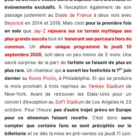
évènements exclusifs
. À l’exception également de son
passage justement au
Stade de France
à deux voix avec
Beyoncé
en 2014 et 2018. Mais c’est
pour la première fois
en solo
que
Jay-Z
rejouera sur ce terrain mythique ses
plus grands succès
tout en
honorant son parcours hors du
commun
. Un
show unique
programmé le jeudi 10
septembre 2026
, soit dans un peu moins de 3 mois. Une
sacré surprise de la part de
l’artiste se faisant de plus en
er
plus rare.
Un chanteur qui
a ouvert les festivités le 1
juin
dernier
au
Roots Picnic
, à Philadelphie. Et qui se produira
le mois prochain à trois reprises au
Yankee Stadium
de
New-York. Avant de retrouver les Etats-Unis pour un
concert d’exception au
SoFI Stadium
de Los Angeles le 23
octobre. Pour l’heure
pas d’autre trajet prévu en Europe
pour ce showman faisant recette
. C’est donc
sans
compter que certains fans se sont précipités sur la
billetterie
et ce dés la mise en pré-ventes ce jeudi 11 juin.