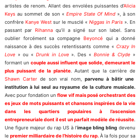
artistes de renom. Allant des envolées puissantes d’
Alicia
Keys
au sommet de son «
Empire State Of Mind
», à son
confrère
Kanye West
sur le musclé «
Niggas in Paris
». En
passant par
Rihanna
qu’il a signé sur son label. Sans
oublier forcément sa compagne
Beyoncé
qui a donné
naissance à des succès retentissants comme «
Crazy In
Love
» ou «
Drunk in Love
». Des «
Bonnie & Clyde
»
formant un
couple aussi influent que solide, demeurant le
plus puissant de la planète
. Autant que la carrière de
Shawn Carter
de son vrai nom,
parvenu à bâtir une
institution à lui seul au royaume de la culture musicale.
Avec pour fondation un
flow vif mais posé orchestrant des
es jeux de mots puissants et chansons inspirées de la vie
dans les quartiers populaires à l’ascension
entrepreneuriale dont il est un
parfait
modèle de réussite
.
Une figure majeur du rap US à l’
image bling bling
devenu
le
premier milliardaire de l’histoire du rap.
À la fois pour sa