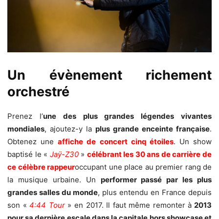
Un évènement richement
orchestré
Prenez l’
une
des plus grandes légendes vivantes
mondiale
s
, ajoutez-y la
plus
grande enceinte française
.
Obtenez une
affiche de concert cinq étoiles
. Un show
baptisé le «
Jaÿ-Z30
»
célébrant les 30 ans de carrière de
ce célèbre rappeur
occupant une place au premier rang de
la musique urbaine. Un
performer passé par les plus
grandes salles du monde
, plus entendu en France depuis
son «
4:44 Tour
» en 2017. Il faut même remonter à
2013
pour
sa
derniè
re
escale
dans la capitale hors showcase et