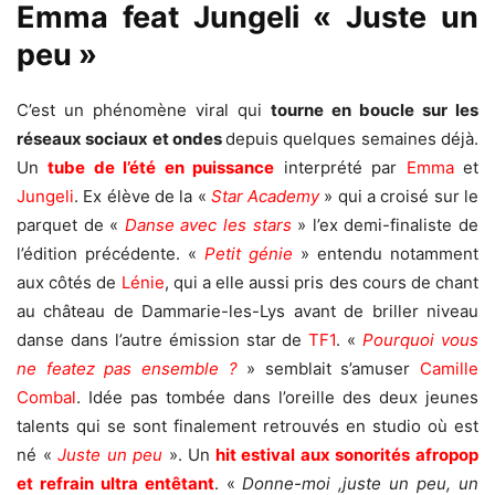
Emma feat Jungeli « Juste un
peu »
C’est un phénomène viral qui
tourne en boucle sur les
réseaux sociaux
et ondes
depuis quelques semaines déjà.
Un
tube de l’été en puissance
interprété par
Emma
et
Jungeli
. Ex élève de la «
Star Academy
» qui a croisé sur le
parquet de «
Danse avec les stars
» l’ex demi-finaliste de
l’édition précédente. «
Petit génie
» entendu notamment
aux côtés de
Lénie
, qui a elle aussi pris des cours de chant
au château de Dammarie-les-Lys avant de briller niveau
danse dans l’autre émission star de
TF1
. «
Pourquoi vous
ne featez pas ensemble ?
» semblait s’amuser
Camille
Combal
. Idée pas tombée dans l’oreille des deux jeunes
talents qui se sont finalement retrouvés en studio où est
né «
Juste un peu
». Un
hit estival aux sonorités afropop
et refrain ultra entêtant
. «
Donne-moi ,juste un peu, un