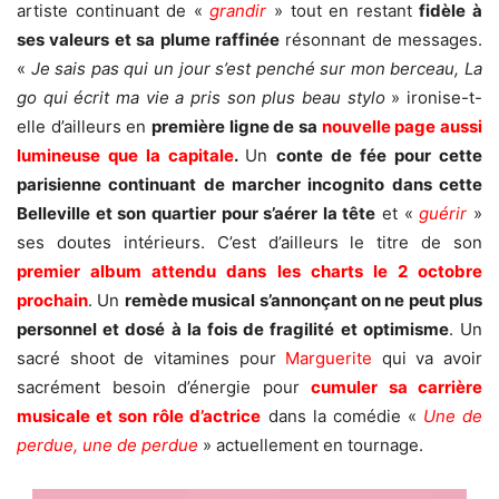
artiste continuant de «
grandir
» tout en restant
fidèle à
ses valeurs
et sa plume raffinée
résonnant de messages.
«
Je sais pas qui un jour s’est penché sur mon berceau, La
go qui écrit ma vie a pris son plus beau stylo
» ironise-t-
elle d’ailleurs en
première ligne de sa
nouvelle page
aussi
lumineuse que la capitale
.
Un
conte de fée pour cette
parisienne continuant de marcher incognito dans cette
Belleville et son quartier pour s’aérer la tête
et «
guérir
»
ses doutes intérieurs. C’est d’ailleurs le titre de son
premier album attendu dans les charts le 2 octobre
prochain
. Un
remède musical s’annonçant on ne peut plus
personnel et dosé à la fois de fragilité et optimisme
. Un
sacré shoot de vitamines pour
Marguerite
qui va avoir
sacrément besoin d’énergie pour
cumuler sa carrière
musicale et s
on rôle d’actrice
dans la comédie «
Une de
perdue, une de perdue
» actuellement en tournage.