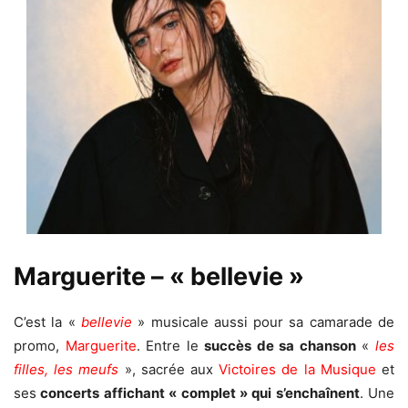
Marguerite – « bellevie »
C’est la «
bellevie
» musicale aussi pour sa camarade de
promo,
Marguerite
. Entre le
succès de sa chanson
«
les
filles, les meufs
», sacrée aux
Victoires de la Musique
et
ses
concerts
affichant
«
complet »
qui s’enchaînent
. Une