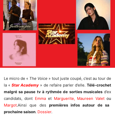
Le micro de «
The Voice
» tout juste coupé, c’est au tour de
la «
Star Academy
» de refaire parler d’elle.
Télé-crochet
malgré sa pause tv à rythmée de sorties musicales
d’ex
candidats, dont
Emma
et
Marguerite,
Maureen Valet
ou
Margot
.
Ainsi que des
premières infos autour de sa
prochaine saison
.
Dossier
.