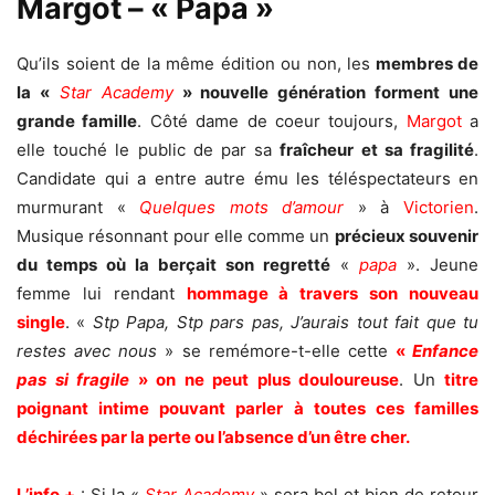
Margot – « Papa »
Qu’ils soient de la même édition ou non, les
membres de
la «
Star Academy
» nouvelle génération forment une
grande famille
. Côté dame de coeur toujours,
Margot
a
elle touché le public de par sa
fraîcheur et sa fragilité
.
Candidate qui a entre autre ému les téléspectateurs en
murmurant «
Quelques mots d’amour
» à
Victorien
.
Musique résonnant pour elle comme un
précieux souvenir
du temps où
la berçait son regretté
«
papa
». Jeune
femme lui rendant
hommage à travers son nouveau
single
. «
Stp Papa, Stp pars pas, J’aurais tout fait que tu
restes avec nous
» se remémore-t-elle cette
«
Enfance
pas si fragile
» on ne peut plus douloureuse
. Un
titre
poignant intime pouvant parler à toutes ces familles
déchirées par la perte ou l’absence d’un être cher.
L’info +
: Si la «
Star Academy
» sera bel et bien de retour