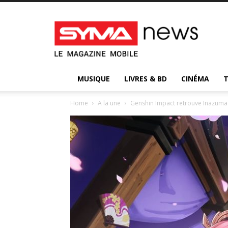
Syma
News
:
votre
magazine
d’actualité
MUSIQUE
LIVRES & BD
CINÉMA
Home
A la une
Genshin Impact retrouve Inazuma 