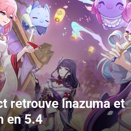
t retrouve Inazuma et
 en 5.4