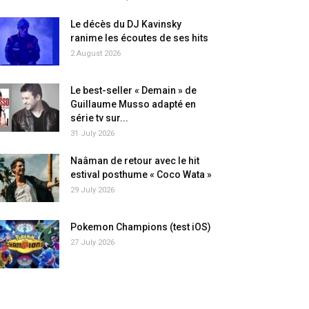
Le décès du DJ Kavinsky
ranime les écoutes de ses hits
2 August 2026
Le best-seller « Demain » de
Guillaume Musso adapté en
série tv sur...
31 July 2026
Naâman de retour avec le hit
estival posthume « Coco Wata »
29 July 2026
Pokemon Champions (test iOS)
27 July 2026