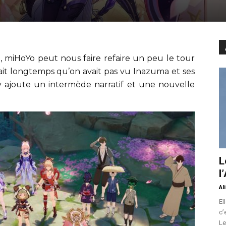
, miHoYo peut nous faire refaire un peu le tour
it longtemps qu’on avait pas vu Inazuma et ses
y ajoute un intermède narratif et une nouvelle
L
l
Al
El
c’
Le