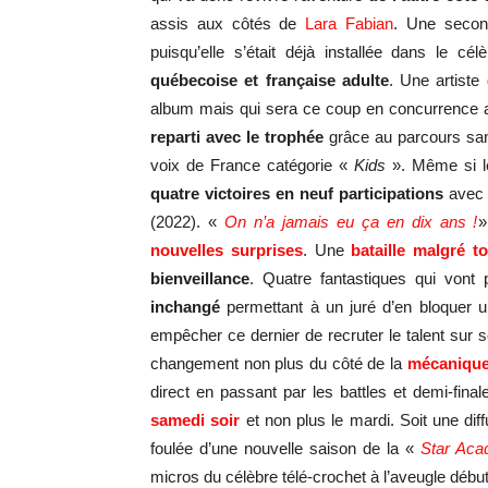
assis aux côtés de
Lara Fabian
. Une second
puisqu’elle s’était déjà installée dans le 
québecoise et française adulte
. Une artiste
album mais qui sera ce coup en concurrence a
reparti avec le trophée
grâce au parcours sa
voix de France catégorie «
Kids
». Même si l
quatre victoires en neuf participations
ave
(2022). «
On n’a jamais eu ça en dix ans !
»
nouvelles surprises
. Une
bataille malgré 
bienveillance
. Quatre fantastiques qui vont 
inchangé
permettant à un juré d’en bloquer u
empêcher ce dernier de recruter le talent sur s
changement non plus du côté de la
mécanique
direct en passant par les battles et demi-final
samedi soir
et non plus le mardi. Soit une di
foulée d’une nouvelle saison de la «
Star Ac
micros du célèbre télé-crochet à l’aveugle débu