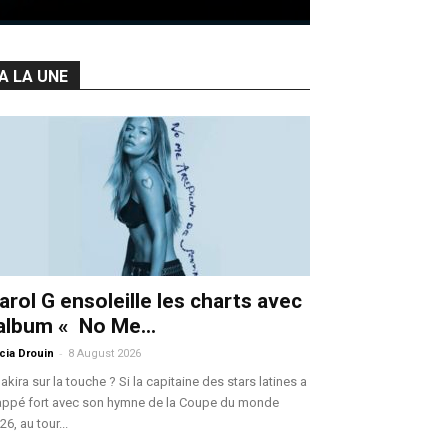
A LA UNE
arol G ensoleille les charts avec
’album « No Me...
-
icia Drouin
8 August 2026
akira sur la touche ? Si la capitaine des stars latines a
appé fort avec son hymne de la Coupe du monde
26, au tour...