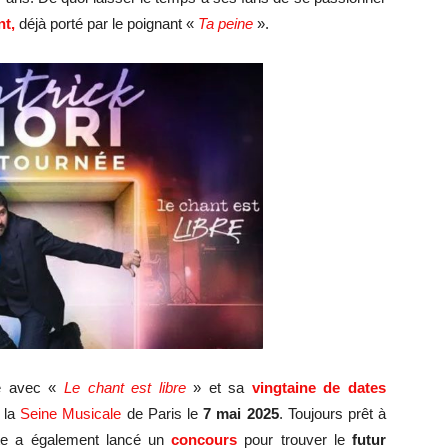
t,
déjà porté par le poignant «
Ta peine
».
ve avec «
Le chant est libre
» et sa
vingtaine de dates
 la
Seine Musicale
de Paris le
7 mai 2025
. Toujours prêt à
iste a également lancé un
concours
pour trouver le
futur