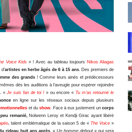
he Voice Kids
» ! Avec au tableau toujours
Nikos Aliagas
 d’
artistes en herbe âgés de 6 à 15 ans
. Des premiers de
comme des grands
! Comme leurs ainés et prédécesseurs
x-mêmes dés les auditions à l’aveugle pour espérer rejoindre
e. «
Je suis fan de toi !
» ou encore «
Tu m’as retourné le
nonce
en ligne sur les réseaux sociaux depuis plusieurs
motionnelles
et du
show
. Face à eux justement un
c
orps
e peu remanié,
Nolwenn Leroy et Kendji Girac ayant libéré
apéo
, talent emblématique de la saison 5 de «
The Voice
»
 du rideau huit ans après
. «
Un homme debout
» qui sera