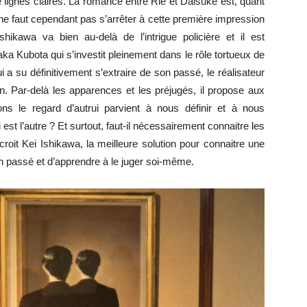
lignes claires. La romance entre Rie et Daisuke est, quant
 ne faut cependant pas s’arrêter à cette première impression
ikawa va bien au-delà de l’intrigue policière et il est
 Kubota qui s’investit pleinement dans le rôle tortueux de
a su définitivement s’extraire de son passé, le réalisateur
un. Par-delà les apparences et les préjugés, il propose aux
ons le regard d’autrui parvient à nous définir et à nous
 l’autre ? Et surtout, faut-il nécessairement connaitre les
croit Kei Ishikawa, la meilleure solution pour connaitre une
on passé et d’apprendre à le juger soi-même.