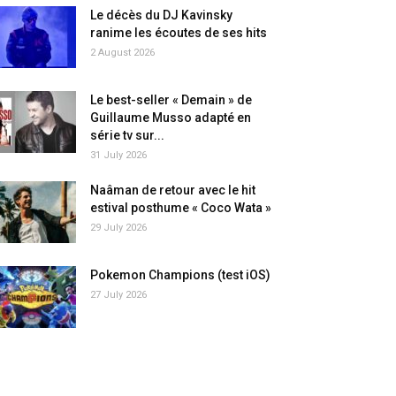
Le décès du DJ Kavinsky
ranime les écoutes de ses hits
2 August 2026
Le best-seller « Demain » de
Guillaume Musso adapté en
série tv sur...
31 July 2026
Naâman de retour avec le hit
estival posthume « Coco Wata »
29 July 2026
Pokemon Champions (test iOS)
27 July 2026