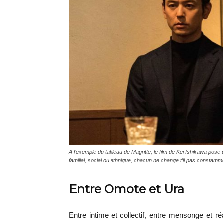
A l’exemple du tableau de Magritte, le film de Kei Ishikawa pose u
familial, social ou ethnique, chacun ne change t’il pas constamm
Entre Omote et Ura
Entre intime et collectif, entre mensonge et réa