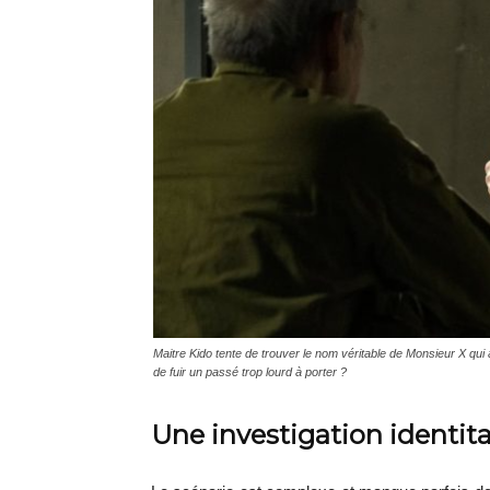
Maitre Kido tente de trouver le nom véritable de Monsieur X qui a
de fuir un passé trop lourd à porter ?
Une investigation identita