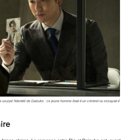
 usurpé l’identité de Daisuke : ce jeune homme était-il un criminel ou essayait-il
ire