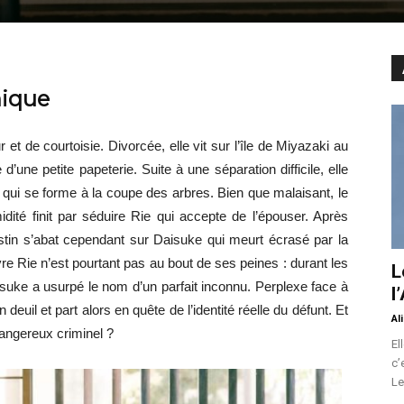
hique
 de courtoisie. Divorcée, elle vit sur l’île de Miyazaki au
d’une petite papeterie. Suite à une séparation difficile, elle
 qui se forme à la coupe des arbres. Bien que malaisant, le
dité finit par séduire Rie qui accepte de l’épouser. Après
destin s’abat cependant sur Daisuke qui meurt écrasé par la
re Rie n’est pourtant pas au bout de ses peines : durant les
L
uke a usurpé le nom d’un parfait inconnu. Perplexe face à
l
deuil et part alors en quête de l’identité réelle du défunt. Et
Al
dangereux criminel ?
El
c’
Le