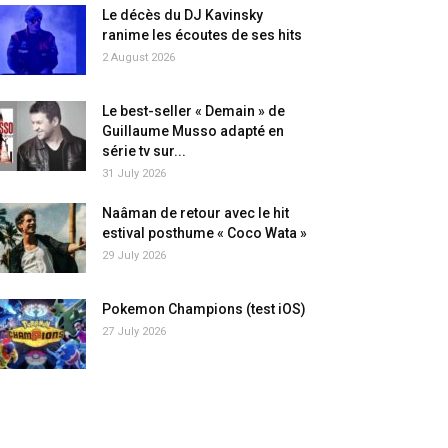
Le décès du DJ Kavinsky
ranime les écoutes de ses hits
2 August 2026
Le best-seller « Demain » de
Guillaume Musso adapté en
série tv sur...
31 July 2026
Naâman de retour avec le hit
estival posthume « Coco Wata »
29 July 2026
Pokemon Champions (test iOS)
27 July 2026