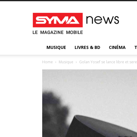
Syma
News
:
votre
magazine
d’actualité
MUSIQUE
LIVRES & BD
CINÉMA
Home
Musique
Golan Yosef se lance libre et sere