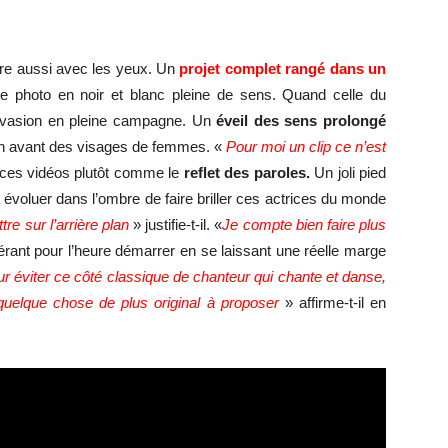
oure aussi avec les yeux. Un
projet complet rangé dans un
ne photo en noir et blanc pleine de sens. Quand celle du
évasion en pleine campagne. Un
éveil des sens prolongé
n avant des visages de femmes. «
Pour moi un clip ce n’est
nt ces vidéos plutôt comme le
reflet des paroles.
Un joli pied
 évoluer dans l’ombre de faire briller ces actrices du monde
re sur l’arrière plan
» justifie-t-il. «
Je compte bien faire plus
éférant pour l’heure démarrer en se laissant une réelle marge
our éviter ce côté classique de chanteur qui chante et danse,
quelque chose de plus original à proposer
» affirme-t-il en