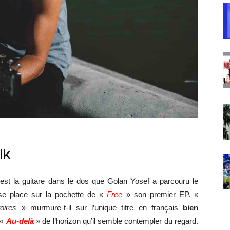
lk
st la guitare dans le dos que Golan Yosef a parcouru le
use place sur la pochette de «
Free
» son premier EP. «
oires
» murmure-t-il sur l’unique titre en français
bien
«
Au-delà
» de l’horizon qu’il semble contempler du regard.