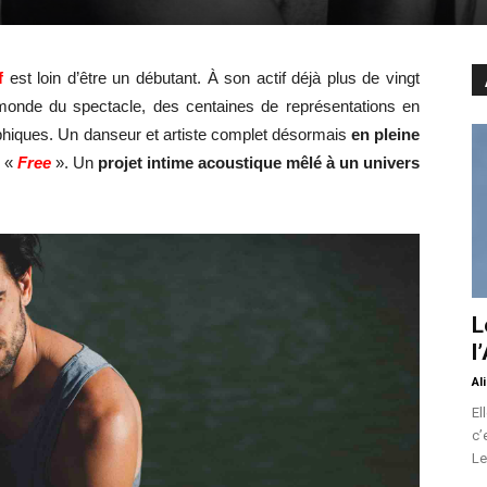
f
est loin d’être un débutant. À son actif déjà plus de vingt
 monde du spectacle, des centaines de représentations en
phiques. Un danseur et artiste complet désormais
en pleine
c «
Free
». Un
projet intime acoustique mêlé à un univers
L
l
Al
El
c’
Le