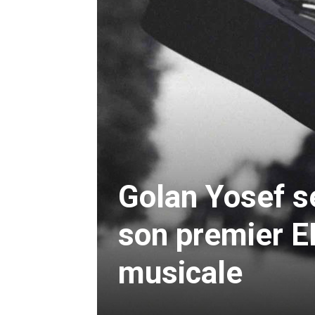
Golan Yosef se
son premier EP
musicale