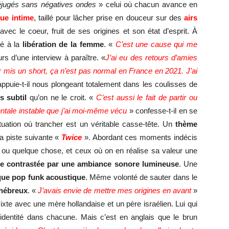
jugés sans négatives ondes
» celui où chacun avance en
que intime
, taillé pour lâcher prise en douceur sur des
airs
 avec le coeur, fruit de ses origines et son état d’esprit. À
é à la
libération de la femme
. «
C’est une cause qui me
rs d’une interview à paraître. «
J’ai eu des retours d’amies
voir mis un short, ça n’est pas normal en France en 2021. J’ai
ppuie-t-il nous plongeant totalement dans les coulisses de
 subtil
qu’on ne le croit. «
C’est aussi le fait de partir ou
entale instable que j’ai moi-même vécu
» confesse-t-il en se
uation où trancher est un véritable casse-tête. Un
thème
la piste suivante «
Twice
». Abordant ces moments indécis
n ou quelque chose, et ceux où on en réalise sa valeur une
ie contrastée par une ambiance sonore lumineuse
. Une
que pop funk acoustique
. Même volonté de sauter dans le
hébreux
. «
J’avais envie de mettre mes origines en avant
»
xte avec une mère hollandaise et un père israélien. Lui qui
 identité dans chacune. Mais c’est en anglais que le brun