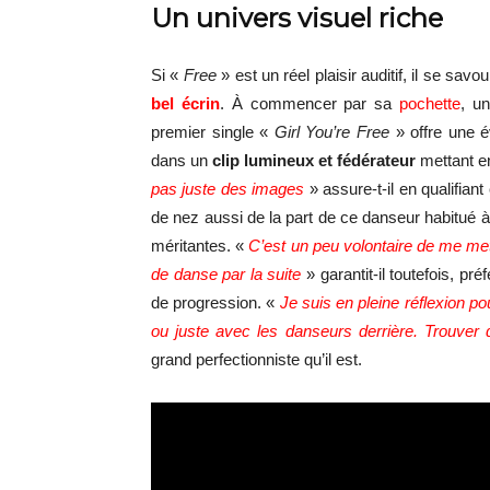
Un univers visuel riche
Si «
Free
» est un réel plaisir auditif, il se sav
bel écrin
. À commencer par sa
pochette
, u
premier single «
Girl You’re Free
» offre une 
dans un
clip lumineux et fédérateur
mettant e
pas juste des images
» assure-t-il en qualifia
de nez aussi de la part de ce danseur habitué à
méritantes. «
C’est un peu volontaire de me mett
de danse par la suite
» garantit-il toutefois, pr
de progression. «
Je suis en pleine réflexion p
ou juste avec les danseurs derrière. Trouver 
grand perfectionniste qu’il est.