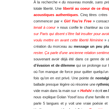
À la recherche «
du nouveau monde, sans pré
totale liberté. Une
liberté au coeur de ce dis
acoustiques authentiques
. Cinq titres crées
commencer par «
Girl You’re Free
» consacr
tenait à coeur
» nous confie le chanteur au cou
sur Paris qui disent s’être fait insulter pour a
voulu mettre en avant cette liberté féminine
» a
création du morceau au
message un peu plus
rester. Ça parle d’une ancienne relation sentim
souvenant avoir déjà été dans ce genre de sit
d’évasion et de dilemme
qui se prolonge sur 
où l’on manque de force pour quitter quelqu’u
fois qu’on en est privé. Une pointe de
nostalg
ballade presque légère où résonne une
rythmi
vide main dans la main sur «
Hofshi
» écrit
en 
nous explique Golan Yosef issu d’une famille mi
parle 5 langues et y voit une vraie poésie et