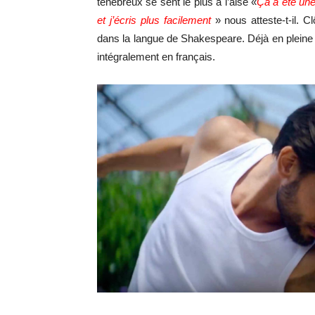
ténébreux se sent le plus à l’aise «
Ça a été une
et j’écris plus facilement
» nous atteste-t-il. C
dans la langue de Shakespeare. Déjà en pleine r
intégralement en français.