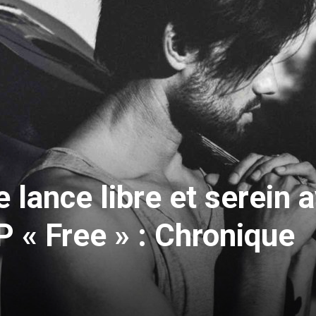
 lance libre et serein 
 « Free » : Chronique