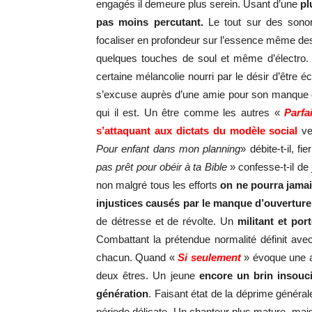
engagés il demeure plus serein. Usant d’une
pl
pas moins percutant.
Le tout sur des sonor
focaliser en profondeur sur l’essence même d
quelques touches de soul et même d’électro
certaine mélancolie nourri par le désir d’être 
s’excuse auprès d’une amie pour son manque d
qui il est. Un être comme les autres «
Parfa
s’attaquant aux dictats du modèle social
v
Pour enfant dans mon planning
» débite-t-il, f
pas prêt pour obéir à ta Bible
» confesse-t-il de
non malgré tous les efforts
on ne pourra jamai
injustices causés par le manque d’ouverture
de détresse et de révolte. Un
militant et por
Combattant la prétendue normalité définit av
chacun. Quand «
Si seulement
» évoque une at
deux êtres. Un jeune
encore un brin insouc
génération
. Faisant état de la déprime généra
période délicate. Un chanteur plus mature, mais