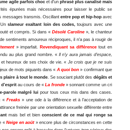
ume agile parfois choc
et d’un
phrasé plus canalisé mais
ités épurées mais nécessaires pour laisser le public se
es messages transmis. Oscillant
entre pop et hip-hop
avec
. Un
slameur exaltant loin des codes,
toujours avec une
écouté et compris. Si dans «
Désolé Caroline
», le chanteur
e sentiments amoureux réciproques, il n’a pas à rougir de
itement
» imparfait.
R
evendiquant sa différence
tout en
endu au plus grand nombre. «
ll n’y aura jamais d’espace,
ier et heureux de ses choix de vie. «
Je crois que je ne suis
 jeux de mots piquants dans «
A quoi bon
» confirmant que
s plaire à tout le monde
. Se souciant plutôt des
dégâts et
 d’esprit
au cours de «
La fronde
» sonnant comme un cri
te-parole malgré lui
pour tous ceux mis dans des cases.
ec «
Freaks
» une ode à la différence et à l’acceptation de
tirance freinée par une orientation sexuelle différente entre
iant
mais bel et bien
conscient de ce mal qui ronge sa
le «
Neige en août
» encore plus de circonstances en cette
 pas encore prêt à basculer dans l’univers trop sérieux des