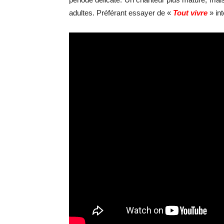
adultes. Préférant essayer de «
Tout vivre
» int