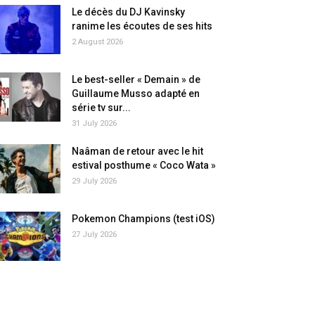
Le décès du DJ Kavinsky
ranime les écoutes de ses hits
2 August 2026
Le best-seller « Demain » de
Guillaume Musso adapté en
série tv sur...
31 July 2026
Naâman de retour avec le hit
estival posthume « Coco Wata »
29 July 2026
Pokemon Champions (test iOS)
27 July 2026