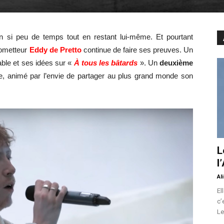
 en si peu de temps tout en restant lui-même. Et pourtant
rometteur
Eddy de Pretto
continue de faire ses preuves. Un
able et ses idées sur «
À tous les bâtards
». Un
deuxième
e, animé par l’envie de partager au plus grand monde son
L
l
Al
El
c’
Le