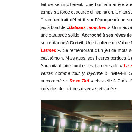
fait se sentir différent. Une bonne manière a
temps sa force et source d’inspiration. Un arti
Tirant un trait définitif sur l’époque où pers
jeu à bord de «
Bateaux mouches
». Un mauvai
une carapace solide.
Accroché à ses rêves d
son
enfance à Créteil
. Une banlieue du Val de M
Larmes
». Se remémorant d’un jeu de mots ses
était témoin. Mais aussi ses heures perdues à 
Souhaitant faire tomber les barrières de «
La 
verras comme tout y rayonne
» invite-t-il.
surnommée «
Rose Tati
» chez elle à Paris. 
individus de cultures diverses et variées.