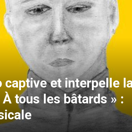
 captive et interpelle l
 À tous les bâtards » :
icale