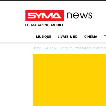
Syma
News
:
votre
magazine
d’actualité
MUSIQUE
LIVRES & BD
CINÉMA
Home
Musique
Eddy de Pretto captive et interpell