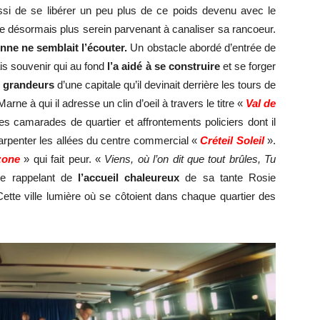
ussi de se libérer un peu plus de ce poids devenu avec le
ste désormais plus serein parvenant à canaliser sa rancoeur.
onne ne semblait l’écouter.
Un obstacle abordé d’entrée de
s souvenir qui au fond
l’a aidé à se construire
et se forger
e grandeurs
d’une capitale qu’il devinait derrière les tours de
arne à qui il adresse un clin d’oeil à travers le titre «
Val de
 camarades de quartier et affrontements policiers dont il
arpenter les allées du centre commercial «
Créteil Solei
l
».
zone
» qui fait peur. «
Viens, où l’on dit que tout brûles, Tu
 Se rappelant de
l’accueil chaleureux
de sa tante Rosie
Cette ville lumière où se côtoient dans chaque quartier des