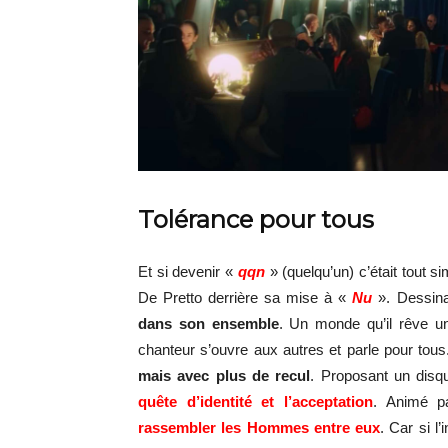
Tolérance pour tous
Et si devenir «
qqn
» (quelqu’un) c’était tout
De Pretto derrière sa mise à «
Nu
». Dessinan
dans son ensemble
. Un monde qu’il rêve uni
chanteur s’ouvre aux autres et parle pour tou
mais avec plus de recul
. Proposant un disqu
quête d’identité et l’acceptation
. Animé pa
rassembler les Hommes entre eux
. Car si l