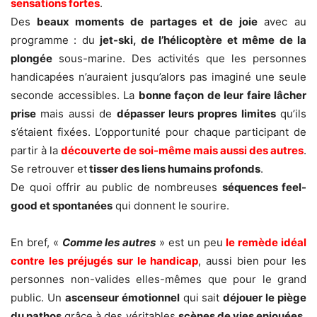
sensations fortes
.
Des
beaux moments de partages et de joie
avec au
programme : du
jet-ski, de l’hélicoptère et même de la
plongée
sous-marine. Des activités que les personnes
handicapées n’auraient jusqu’alors pas imaginé une seule
seconde accessibles. La
bonne façon de leur faire lâcher
prise
mais aussi de
dépasser leurs propres limites
qu’ils
s’étaient fixées. L’opportunité pour chaque participant de
partir à la
découverte de soi-même mais aussi des autres
.
Se retrouver et
tisser des liens humains profonds
.
De quoi offrir au public de nombreuses
séquences feel-
good et spontanées
qui donnent le sourire.
En bref, «
Comme les autres
» est un peu
le remède idéal
contre les préjugés sur le handicap
, aussi bien pour les
personnes non-valides elles-mêmes que pour le grand
public. Un
ascenseur émotionnel
qui sait
déjouer le piège
du pathos
grâce à des véritables
scènes de vies enjouées,