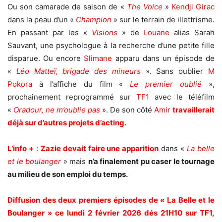
Ou son camarade de saison de «
The Voice
»
Kendji Girac
dans la peau d’un «
Champion
» sur le terrain de illettrisme.
En passant par les «
Visions
» de
Louane
alias Sarah
Sauvant, une psychologue à la recherche d’une petite fille
disparue. Ou encore
Slimane
apparu dans un épisode de
«
Léo Matteï, brigade des mineurs
». Sans oublier
M
Pokora
à l’affiche du film «
Le premier oublié
»,
prochainement reprogrammé sur
TF1
avec le téléfilm
«
Oradour, ne m’oublie pas
». De son côté
Amir
travaillerait
déjà sur d’autres projets d’acting.
L’info +
:
Zazie devait faire une apparition
dans «
La belle
et le boulanger
» mais
n’a finalement pu caser le tournage
au milieu de son emploi du temps.
Diffusion des deux premiers épisodes de « La Belle et le
Boulanger » ce lundi 2 février 2026 dés 21H10 sur TF1,