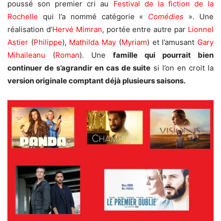
poussé son premier cri au
Festival de la fiction de la
Rochelle
qui l’a nommé catégorie «
Comédies
». Une
réalisation d’
Hervé Mimran
, portée entre autre par
Lionnel
Astier
(
Philippe
),
Mathilda May
(
Myriam
) et l’amusant
Gary
Mihaileanu
(
Roman
). Une
famille qui pourrait bien
continuer de s’agrandir en cas de suite
si l’on en croit la
version originale comptant déjà plusieurs saisons.