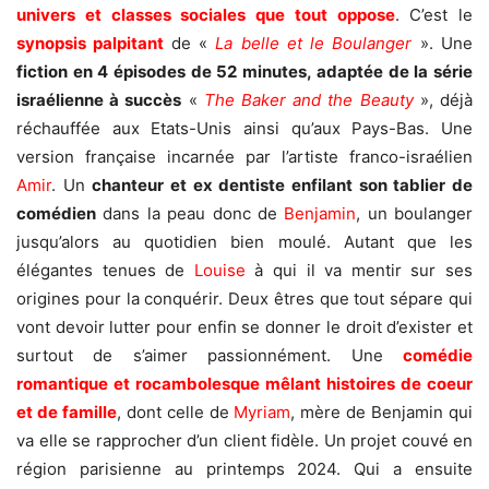
univers et classes sociales que tout oppose
. C’est le
synopsis palpitant
de «
La belle et le Boulanger
». Une
fiction en 4 épisodes de 52 minutes, adaptée de la série
israélienne à succès
«
The Baker and the Beauty
», déjà
réchauffée aux Etats-Unis ainsi qu’aux Pays-Bas. Une
version française incarnée par l’artiste franco-israélien
Amir
. Un
chanteur
et ex dentiste
enfilant son tablier de
comédien
dans la peau donc de
Benjamin
, un boulanger
jusqu’alors au quotidien bien moulé. Autant que les
élégantes tenues de
Louise
à qui il va mentir sur ses
origines pour la conquérir. Deux êtres que tout sépare qui
vont devoir lutter pour enfin se donner le droit d’exister et
surtout de s’aimer passionnément. Une
comédie
romantique et rocambolesque mêlant histoires de coeur
et de famille
, dont celle de
Myriam
, mère de Benjamin qui
va elle se rapprocher d’un client fidèle. Un projet couvé en
région parisienne au printemps 2024. Qui a ensuite