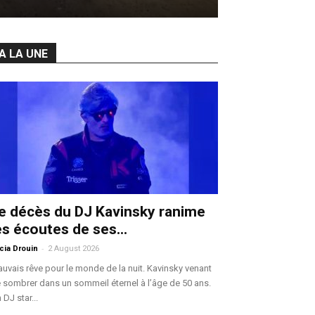
A LA UNE
e décès du DJ Kavinsky ranime
es écoutes de ses...
-
icia Drouin
2 August 2026
uvais rêve pour le monde de la nuit. Kavinsky venant
 sombrer dans un sommeil éternel à l’âge de 50 ans.
 DJ star...