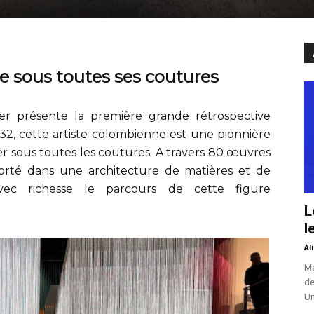
ile sous toutes ses coutures
ier présente la première grande rétrospective
32, cette artiste colombienne est une pionnière
orer sous toutes les coutures. A travers 80 œuvres
sporté dans une architecture de matières et de
 avec richesse le parcours de cette figure
L
l
Al
Ma
de
Un