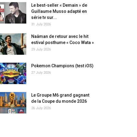
Le best-seller « Demain » de
Guillaume Musso adapté en
série tv sur...
31 July 2026
Naâman de retour avec le hit
estival posthume « Coco Wata »
29 July 2026
Pokemon Champions (test iOS)
27 July 2026
Le Groupe M6 grand gagnant
de la Coupe du monde 2026
26 July 2026